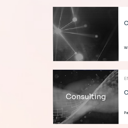
C
W
E
C
Consulting
Pa