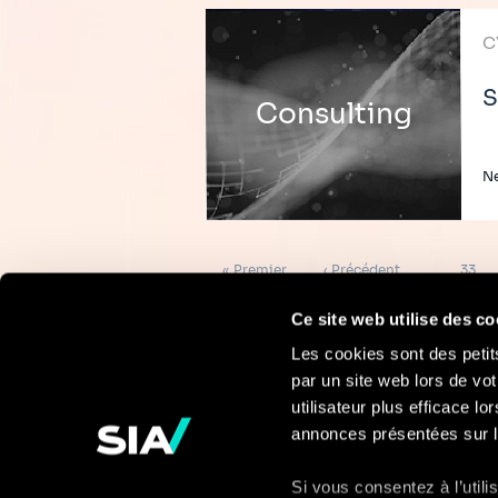
C
S
Consulting
Ne
Pagination
Première
Page
Page
« Premier
‹ Précédent
…
33
page
précédente
Ce site web utilise des co
Les cookies sont des petit
par un site web lors de vot
Pour en savoir
utilisateur plus efficace l
annonces présentées sur l
plus
Si vous consentez à l’util