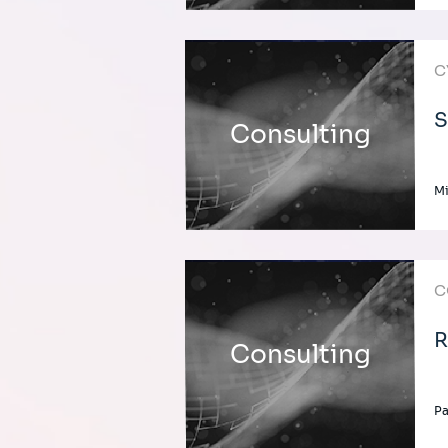
C
S
Consulting
Mi
C
R
Consulting
Pa