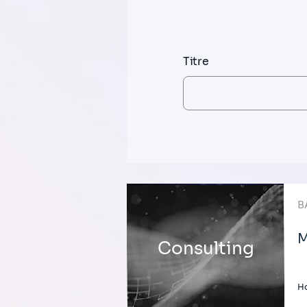
Titre
B
M
Consulting
H