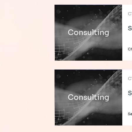
C
S
Consulting
Ch
C
S
Consulting
Sa