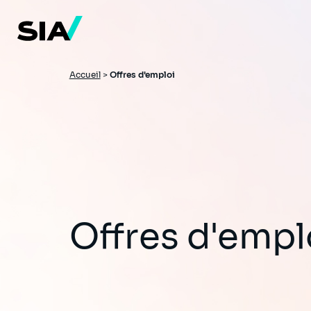
Aller
au
contenu
principal
Fil
Accueil
>
Offres d'emploi
d'Ariane
Offres d'empl