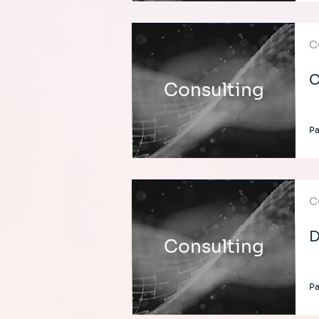
C
C
Consulting
Pa
C
D
Consulting
Pa