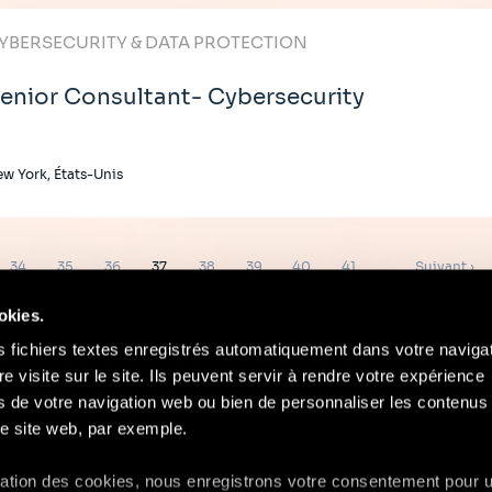
YBERSECURITY & DATA PROTECTION
enior Consultant- Cybersecurity
w York, États-Unis
Page
Page
Page
Page
Page
Page
Page
Page
Page
34
35
36
37
38
39
40
41
…
Suivant ›
suivante
okies.
s fichiers textes enregistrés automatiquement dans votre naviga
re visite sur le site. Ils peuvent servir à rendre votre expérience
ors de votre navigation web ou bien de personnaliser les contenus 
Contact
Mentions Légales
Compliance
e site web, par exemple.
isation des cookies, nous enregistrons votre consentement pour 