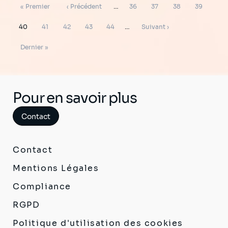
Pagination
Première
Page
Page
Page
Page
Page
« Premier
‹ Précédent
…
36
37
38
39
page
précédente
Page
Page
Page
Page
Page
Page
40
41
42
43
44
…
Suivant ›
suivante
Dernière
Dernier »
page
Pour en savoir plus
Contact
Contact
Mentions Légales
Compliance
RGPD
Politique d'utilisation des cookies