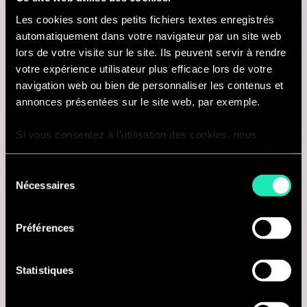
Les cookies sont des petits fichiers textes enregistrés
Je suis intéressé(e)
automatiquement dans votre navigateur par un site web
lors de votre visite sur le site. Ils peuvent servir à rendre
votre expérience utilisateur plus efficace lors de votre
navigation web ou bien de personnaliser les contenus et
Consulting
annonces présentées sur le site web, par exemple.
Si vous consentez à l’utilisation des cookies, nous
MARKETING & CUSTOMER STRATEGY
enregistrons votre consentement pour une durée de 6
Retail Consultant
mois, après laquelle nous vous demanderons de
Sélection
consentir à cette utilisation à nouveau. Si vous ne
Nécessaires
du
Amsterdam, Pays-Bas
souhaitez pas consentir à cette utilisation, le site
consentement
n’utilisera que les cookies nécessaires à son bon
Je suis intéressé(e)
Préférences
fonctionnement et ne personnalisera pas votre
expérience en tant que visiteur du site.
Statistiques
Vous pouvez accéder à la liste complète des cookies
Consulting
utilisés, leur finalité et leur durée de conservation via