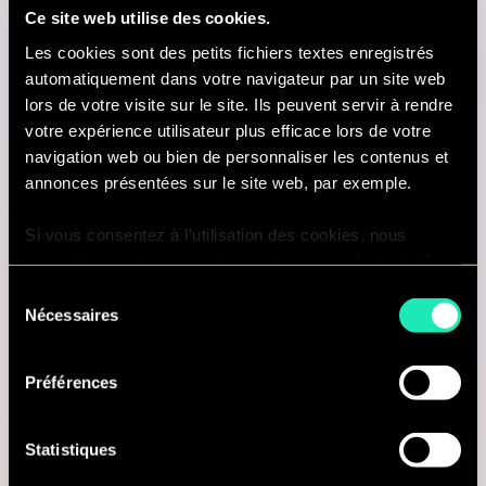
Ce site web utilise des cookies.
Amsterdam, Pays-Bas
Les cookies sont des petits fichiers textes enregistrés
automatiquement dans votre navigateur par un site web
Je suis intéressé(e)
lors de votre visite sur le site. Ils peuvent servir à rendre
votre expérience utilisateur plus efficace lors de votre
navigation web ou bien de personnaliser les contenus et
annonces présentées sur le site web, par exemple.
Consulting
Si vous consentez à l’utilisation des cookies, nous
enregistrons votre consentement pour une durée de 6
PROCUREMENT & SOURCING
mois, après laquelle nous vous demanderons de
Sélection
Senior Consultant in Procurement
consentir à cette utilisation à nouveau. Si vous ne
Nécessaires
du
souhaitez pas consentir à cette utilisation, le site
consentement
Brussels, Belgique
n’utilisera que les cookies nécessaires à son bon
Préférences
fonctionnement et ne personnalisera pas votre
Je suis intéressé(e)
expérience en tant que visiteur du site.
Statistiques
Vous pouvez accéder à la liste complète des cookies