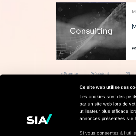
M
M
Consulting
Pa
Pagination
Première
Page
Page
« Premier
‹ Précédent
…
29
page
précédente
Ce site web utilise des co
Les cookies sont des petit
par un site web lors de vot
Pour en savoir
utilisateur plus efficace l
annonces présentées sur l
plus
Si vous consentez à l’util