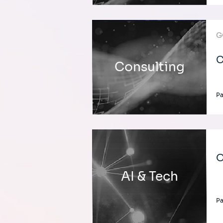
G
C
Consulting
Pa
O
AI & Tech
Pa