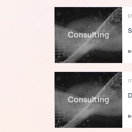
E
S
Consulting
Br
I
D
Consulting
Br