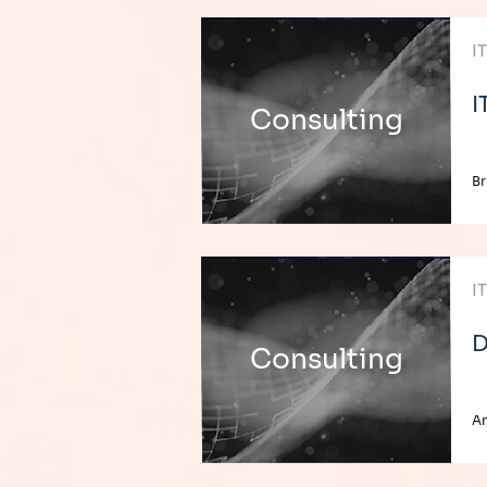
I
I
Consulting
Br
I
D
Consulting
An