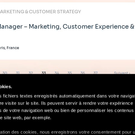
ARKETING & CUSTOMER STRATEGY
anager – Marketing, Customer Experience & 
ris, France
Page
Page
Page
Page
Page
Page
Page
Page
Page
30
31
32
33
34
35
36
37
…
Suivant ›
suivante
okies.
s fichiers textes enregistrés automatiquement dans votre naviga
re visite sur le site. Ils peuvent servir à rendre votre expérience
ors de votre navigation web ou bien de personnaliser les contenus 
Contact
Mentions Légales
Compliance
e site web, par exemple.
isation des cookies, nous enregistrons votre consentement pour 