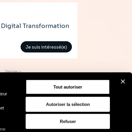
Digital Transformation
Je suis intéressé(e)
Dernière
Dernier »
page
Tout autoriser
teur
Autoriser la sélection
et
RGPD
Politique d'utilisation des cookies
Refuser
une