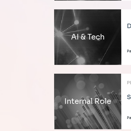
D
AI & Tech
Pa
P
S
Internal Role
Pa