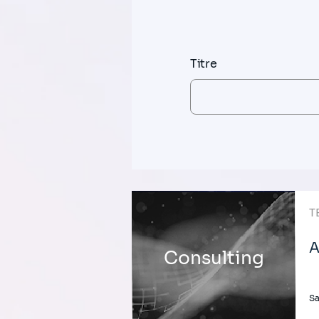
Titre
T
A
Consulting
Sa