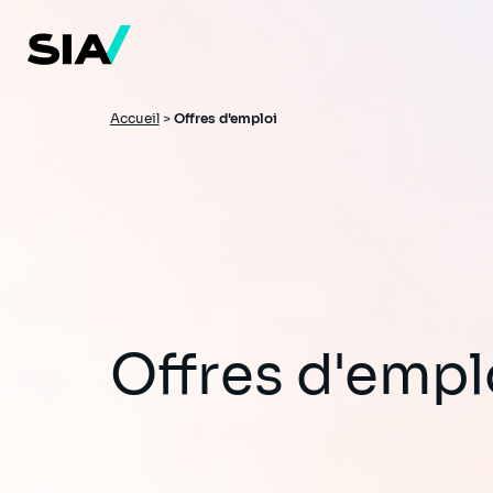
Aller
au
contenu
principal
Fil
Accueil
>
Offres d'emploi
d'Ariane
Offres d'empl