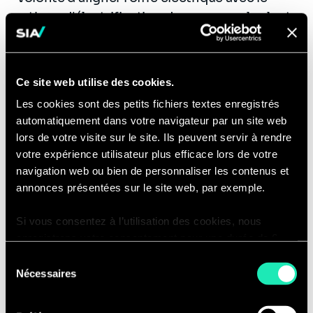
rythme d'électrification des usages, plus lent
qu'anticipé. Un développement trop rapide
des capacités de production face à une
demande d’énergie insuffisamment
Ce site web utilise des cookies.
électrifiée risquerait d’augmenter les
Les cookies sont des petits fichiers textes enregistrés
déséquilibres entre offre et demande, comme
automatiquement dans votre navigateur par un site web
l'illustrent les records récents de prix
lors de votre visite sur le site. Ils peuvent servir à rendre
négatifs sur le marché
spot
en France.
votre expérience utilisateur plus efficace lors de votre
navigation web ou bien de personnaliser les contenus et
Électrification des usages et efficacité
annonces présentées sur le site web, par exemple.
énergétique
Si vous consentez à l’utilisation des cookies, nous
La PPE 3 place l'électrification des usages et
enregistrons votre consentement pour une durée de 6
mois, après laquelle nous vous demanderons de
l'efficacité énergétique au cœur de la
Sélection
consentir à cette utilisation à nouveau. Si vous ne
Nécessaires
stratégie de décarbonation. Les leviers
du
souhaitez pas consentir à cette utilisation, le site
consentement
mobilisés incluent :
n’utilisera que les cookies nécessaires à son bon