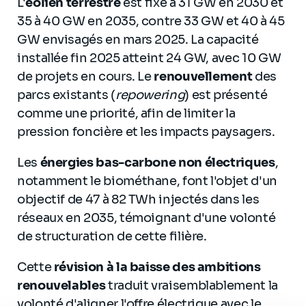
L'
éolien terrestre
est fixé à 31 GW en 2030 et
35 à 40 GW en 2035, contre 33 GW et 40 à 45
GW envisagés en mars 2025. La capacité
installée fin 2025 atteint 24 GW, avec 10 GW
de projets en cours. Le
renouvellement
des
parcs existants (
repowering
) est présenté
comme une priorité, afin de limiter la
pression foncière et les impacts paysagers.
Les
énergies bas-carbone non électriques
,
notamment le biométhane, font l'objet d'un
objectif de 47 à 82 TWh injectés dans les
réseaux en 2035, témoignant d'une volonté
de structuration de cette filière.
Cette
révision à la baisse des ambitions
renouvelables
traduit vraisemblablement la
volonté d'aligner l'offre électrique avec le