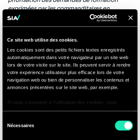
exprimées par les commanditaires en
fonction de critères de priorisation et de
niveau de pondération énoncés ci-dessus.
Ce site web utilise des cookies.
Les cookies sont des petits fichiers textes enregistrés
automatiquement dans votre navigateur par un site web
lors de votre visite sur le site. Ils peuvent servir à rendre
votre expérience utilisateur plus efficace lors de votre
navigation web ou bien de personnaliser les contenus et
annonces présentées sur le site web, par exemple.
Si vous consentez à l’utilisation des cookies, nous
enregistrons votre consentement pour une durée de 6
mois, après laquelle nous vous demanderons de
Sélection
consentir à cette utilisation à nouveau. Si vous ne
Nécessaires
du
souhaitez pas consentir à cette utilisation, le site
consentement
n’utilisera que les cookies nécessaires à son bon