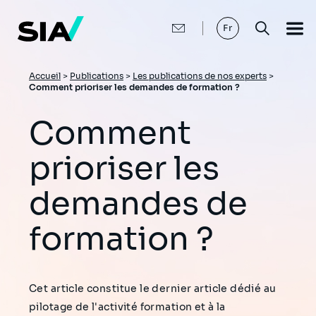
Aller
au
contenu
Fr
principal
Fil
Accueil
>
Publications
>
Les publications de nos experts
>
Comment prioriser les demandes de formation ?
d'Ariane
Comment
prioriser les
demandes de
formation ?
Cet article constitue le dernier article dédié au
pilotage de l'activité formation et à la