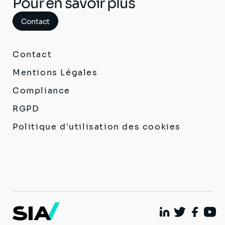
Pour en savoir plus
Contact
Contact
Mentions Légales
Compliance
RGPD
Politique d'utilisation des cookies
Linkedin
Twitter
Facebo
Yout