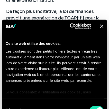
chaîne de valorisation.
De façon plus incitative, la loi de finances
prévoit une exonération de TGAP[iii] pour la
valorisation énergétique des déchets les
incinérateurs. Pour obtenir cet avantage
fiscal, ces derniers doivent atteindre un
Ce site web utilise des cookies.
niveau de réfaction plus élevé, en limitant les
valeurs d’émission d’oxyde d’azote à moins de
Les cookies sont des petits fichiers textes enregistrés
automatiquement dans votre navigateur par un site web
80 mg/Nm3, et prouver la performance
lors de votre visite sur le site. Ils peuvent servir à rendre
énergétique élevée de l’unité. A noter que la
votre expérience utilisateur plus efficace lors de votre
loi de finance prévoit un calendrier de hausse
navigation web ou bien de personnaliser les contenus et
de la TGAP sur 2020-2025 pour inciter à
annonces présentées sur le site web, par exemple.
mettre en place les solutions les plus
performantes.
Si vous consentez à l’utilisation des cookies, nous
enregistrons votre consentement pour une durée de 6
mois, après laquelle nous vous demanderons de
Sélection