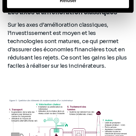
Refuser
vous pouvez nous contacter et comment nous traitons
les données personnelles, vous pouvez consulter notre
Les axes d’amélioration classiques
Politique de protection des données à caractère
Sur les axes d’amélioration classiques,
personnel
.
l’investissement est moyen et les
technologies sont matures, ce qui permet
d’assurer des économies financières tout en
réduisant les rejets. Ce sont les gains les plus
faciles à réaliser sur les incinérateurs.