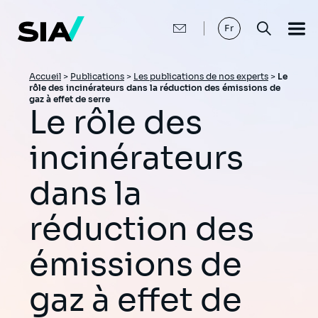
Aller
au
contenu
Fr
principal
Fil
Accueil
>
Publications
>
Les publications de nos experts
>
Le
rôle des incinérateurs dans la réduction des émissions de
d'Ariane
gaz à effet de serre
Le rôle des
incinérateurs
dans la
réduction des
émissions de
gaz à effet de