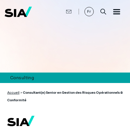
Aller
au
contenu
Fr
principal
Consulting
Fil
Accueil
>
Consultant(e) Senior en Gestion des Risques Opérationnels &
d'Ariane
Conformité