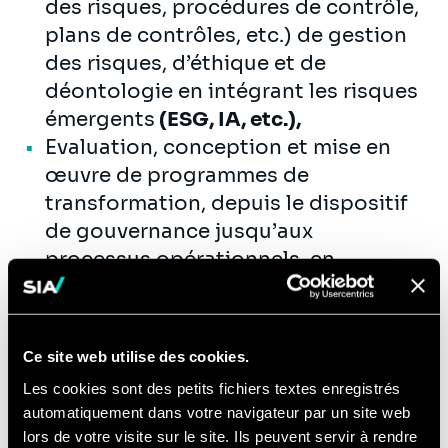
des risques, procédures de contrôle,
plans de contrôles, etc.) de gestion
des risques, d’éthique et de
déontologie en intégrant les risques
émergents
(ESG, IA, etc.),
Evaluation, conception et mise en
œuvre de programmes de
transformation, depuis le dispositif
de gouvernance jusqu’aux
processus opérationnels, en
s’appuyant sur les
meilleurs
pratiques de place et l’émergence de
nouveaux acteurs de type RegTechs
,
Ce site web utilise des cookies.
Formation, conception et animation
Les cookies sont des petits fichiers textes enregistrés
d’une culture du changement,
automatiquement dans votre navigateur par un site web
Diagnostic et audit de l’atteinte des
lors de votre visite sur le site. Ils peuvent servir à rendre