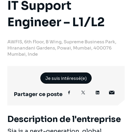
IT Support
Engineer – L1/L2
AWFIS, 6th Floor, B Wing, Supreme Business Park,
Hiranandani Gardens, Powai, Mumbai, 400076
Mumbai, Inde
Je suis intéressé(e)
Partager ce poste
Description de l'entreprise
Sia is a next-generation, global