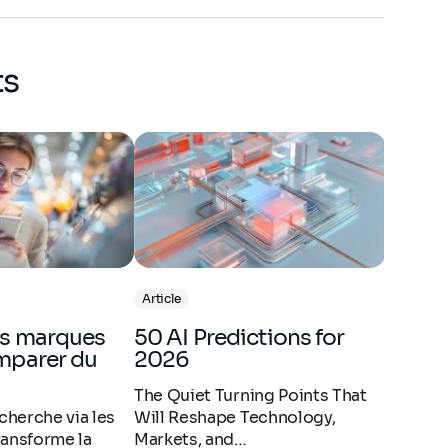
profile
ts
Article
50 AI Predictions for
emparer du
2026
The Quiet Turning Points That
herche via les
Will Reshape Technology,
ransforme la
Markets, and…