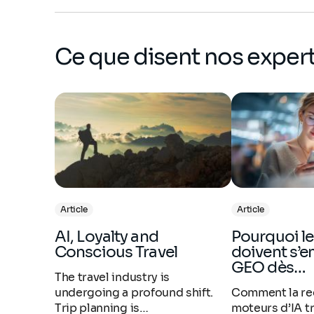
profile
Ce que disent nos exper
Article
Article
AI, Loyalty and
Pourquoi les marques
Conscious Travel
doivent s’
GEO dès…
The travel industry is
undergoing a profound shift.
Comment la rec
Trip planning is…
moteurs d’IA t