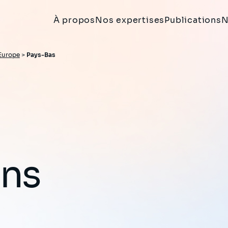
À propos
Nos expertises
Publications
N
Europe
>
Pays-Bas
ons