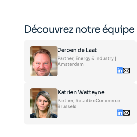
Découvrez notre équipe
Click
Jeroen de Laat
on
Partner, Energy & Industry |
the
Amsterdam
card
Linked
Emai
to
cont
see
sand
the
part
Click
full
Katrien Watteyne
on
profile
Partner, Retail & eCommerce |
the
Brussels
card
Linked
Emai
to
cont
see
katr
the
part
full