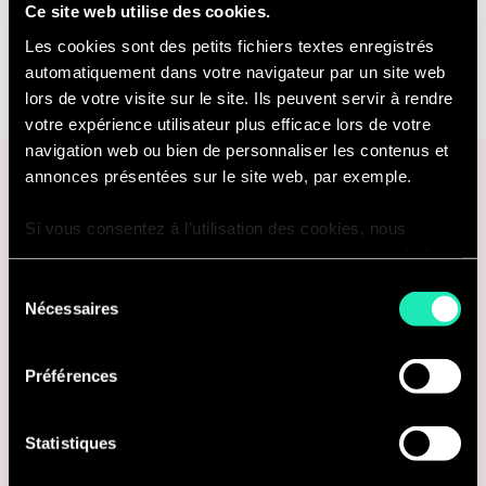
Ce site web utilise des cookies.
inégalée à nos clients.
Les cookies sont des petits fichiers textes enregistrés
automatiquement dans votre navigateur par un site web
lors de votre visite sur le site. Ils peuvent servir à rendre
votre expérience utilisateur plus efficace lors de votre
navigation web ou bien de personnaliser les contenus et
Pour les demandes des médias ou
annonces présentées sur le site web, par exemple.
pour plus d'informations
Si vous consentez à l’utilisation des cookies, nous
enregistrons votre consentement pour une durée de 6
Courriel*
mois, après laquelle nous vous demanderons de
Sélection
consentir à cette utilisation à nouveau. Si vous ne
Nécessaires
du
souhaitez pas consentir à cette utilisation, le site
consentement
n’utilisera que les cookies nécessaires à son bon
Préférences
Objet
fonctionnement et ne personnalisera pas votre
expérience en tant que visiteur du site.
Statistiques
Vous pouvez accéder à la liste complète des cookies