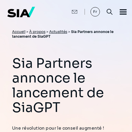
Aller
au
contenu
Fr
principal
Fil
Accueil
>
À propos
>
Actualités
>
Sia Partners annonce le
lancement de SiaGPT
d'Ariane
Sia Partners
annonce le
lancement de
SiaGPT
Une révolution pour le conseil augmenté !