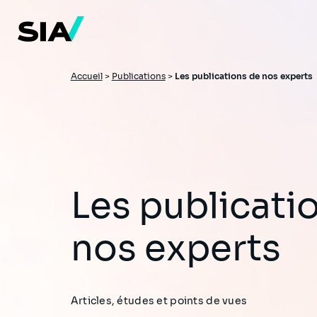
Aller
au
contenu
principal
Fil
Accueil
>
Publications
>
Les publications de nos experts
d'Ariane
Les publications de
nos experts
Articles, études et points de vues