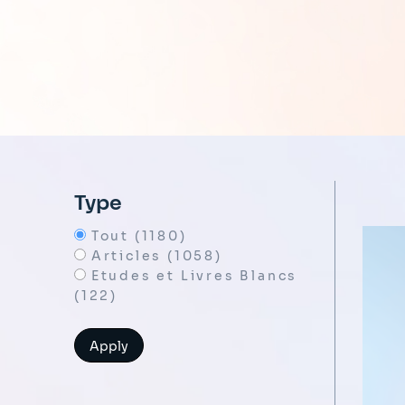
Type
Tout (1180)
Articles (1058)
Etudes et Livres Blancs
(122)