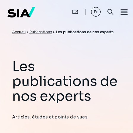
Aller
au
contenu
Fr
principal
Fil
Accueil
>
Publications
>
Les publications de nos experts
d'Ariane
Les
publications de
nos experts
Articles, études et points de vues