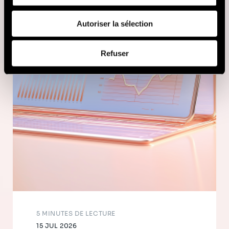
fournies ou qu'ils ont collectées lors de votre utilisation
de leurs services (cookies tiers).
Autoriser la sélection
Afin d’en savoir plus sur qui nous sommes, comment
Refuser
vous pouvez nous contacter et comment nous traitons
les données personnelles, vous pouvez consulter notre
Politique de protection des données à caractère
personnel
.
5 MINUTES DE LECTURE
15 JUL 2026