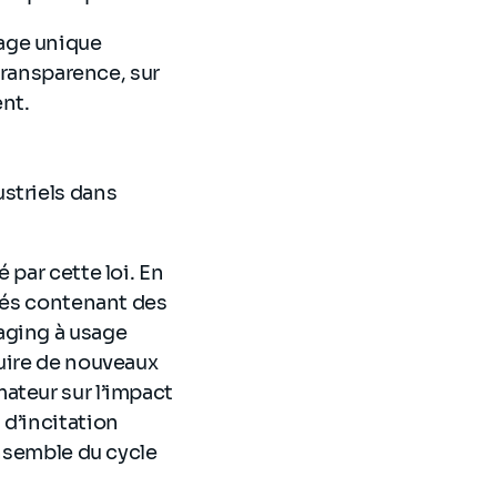
age unique
ransparence, sur
ent.
ustriels dans
 par cette loi. En
ncés contenant des
aging à usage
duire de nouveaux
ateur sur l’impact
 d’incitation
ensemble du cycle