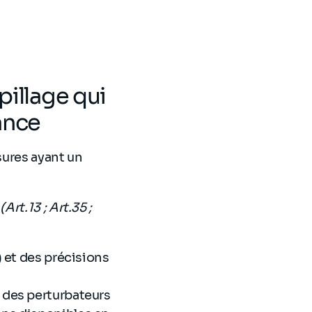
pillage qui
ance
sures ayant un
t
(Art.13 ; Art.35 ;
) et des précisions
 des perturbateurs