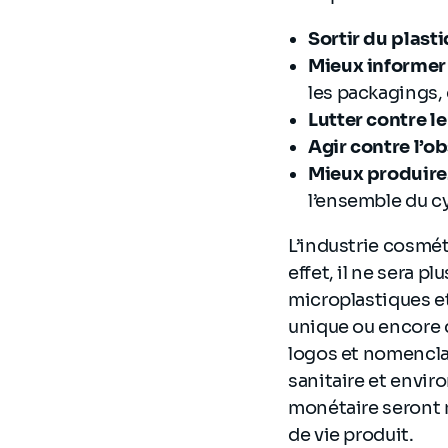
Sortir du plast
Mieux informer
les packagings,
Lutter contre le
Agir contre l’
Mieux produire
l’ensemble du cy
L’industrie cosmét
effet, il ne sera 
microplastiques e
unique ou encore d
logos et nomenclat
sanitaire et envir
monétaire seront m
de vie produit.