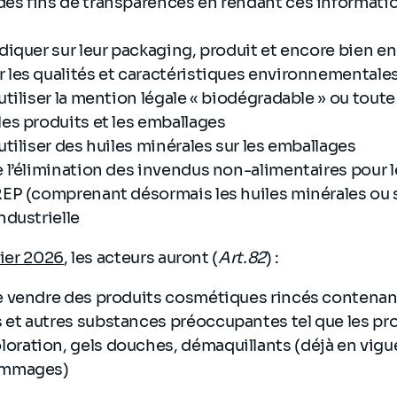
des fins de transparences en rendant ces informati
ndiquer sur leur packaging, produit et encore bien en
r les qualités et caractéristiques environnementale
’utiliser la mention légale « biodégradable » ou tou
les produits et les emballages
’utiliser des huiles minérales sur les emballages
e l’élimination des invendus non-alimentaires pour l
 REP (comprenant désormais les huiles minérales ou
ndustrielle
ier 2026
, les acteurs auront (
Art.82
) :
de vendre des produits cosmétiques rincés contenan
 et autres substances préoccupantes tel que les pr
oration, gels douches, démaquillants (déjà en vigue
gommages)