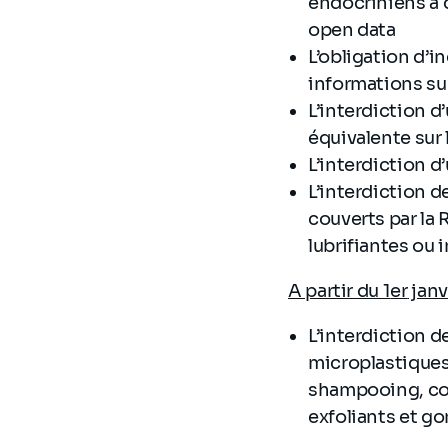
endocriniens à 
open data
L’obligation d’i
informations su
L’interdiction d
équivalente sur 
L’interdiction d
L’interdiction d
couverts par la
lubrifiantes ou i
A partir du 1
er
janv
L’interdiction 
microplastiques
shampooing, col
exfoliants et 