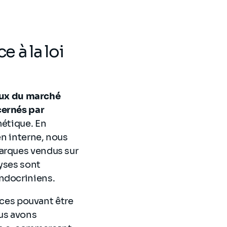
 à la loi
eux du marché
cernés par
métique. En
en interne, nous
marques vendus sur
lyses sont
endocriniens.
ances pouvant être
us avons