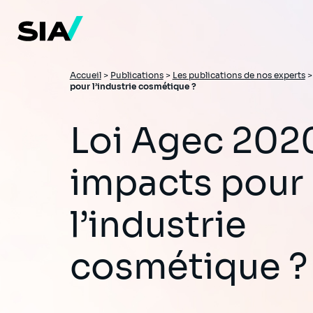
Aller
au
contenu
principal
Fil
Accueil
>
Publications
>
Les publications de nos experts
pour l’industrie cosmétique ?
d'Ariane
Loi Agec 2020 : quels
impacts pour
l’industrie
cosmétique ?