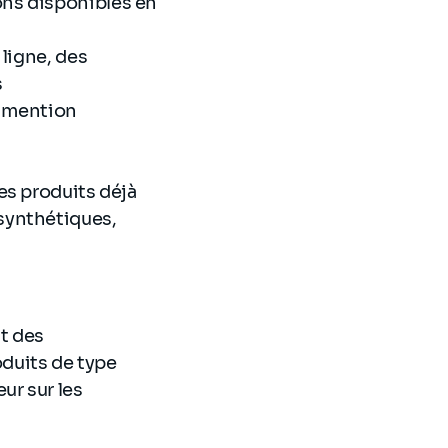
ons disponibles en
 ligne, des
s
te mention
es produits déjà
 synthétiques,
t des
oduits de type
ur sur les