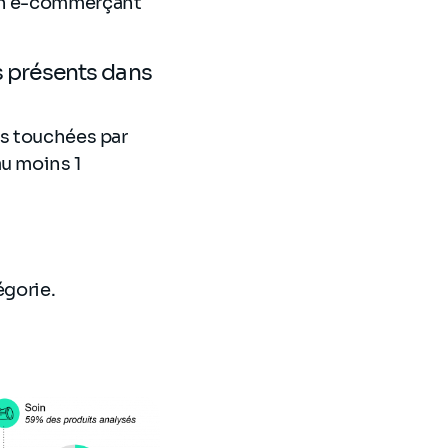
 un e-commerçant
s présents dans
us touchées par
au moins 1
égorie.