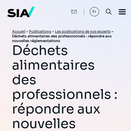
Aller
au
contenu
Fr
principal
Fil
Accueil
>
Publications
>
Les publications de nos experts
>
Déchets alimentaires des professionnels : répondre aux
d'Ariane
nouvelles réglementations
Déchets
alimentaires
des
professionnels :
répondre aux
nouvelles