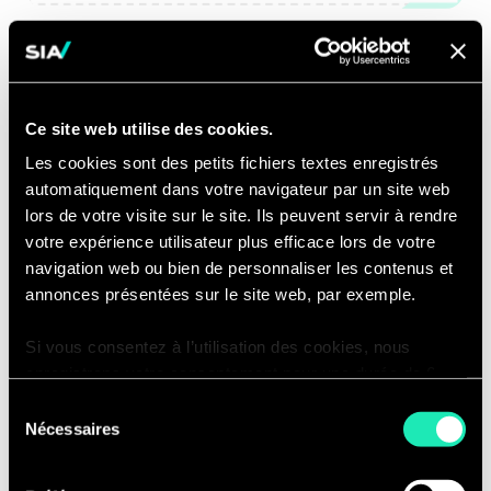
Processus de gestion des déchets alimentaires par les
producteurs professionnels
Analyse Sia Partners
Ce site web utilise des cookies.
Les cookies sont des petits fichiers textes enregistrés
Les éventuels pré-traitements
automatiquement dans votre navigateur par un site web
lors de votre visite sur le site. Ils peuvent servir à rendre
En amont du traitement, les producteurs
votre expérience utilisateur plus efficace lors de votre
professionnels doivent effectuer une phase
navigation web ou bien de personnaliser les contenus et
de tri. Les exigences de ce tri sont définies
annonces présentées sur le site web, par exemple.
par la solution de gestion choisie car des
Si vous consentez à l’utilisation des cookies, nous
restrictions sur les déchets peuvent
enregistrons votre consentement pour une durée de 6
s’appliquer.
mois, après laquelle nous vous demanderons de
Sélection
consentir à cette utilisation à nouveau. Si vous ne
Suite à cela, un pré-traitement peut être
Nécessaires
du
souhaitez pas consentir à cette utilisation, le site
effectué sur leurs déchets alimentaires afin
consentement
n’utilisera que les cookies nécessaires à son bon
de faciliter leur gestion en :