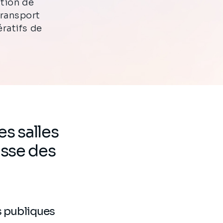
ation de
transport
ératifs de
s salles
isse des
s publiques