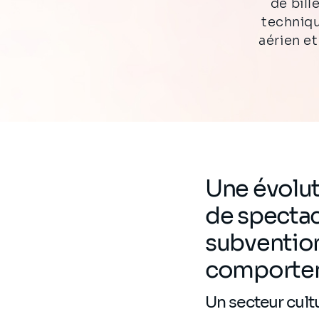
de bill
techniqu
aérien et
Une évolu
de spectac
subvention
comportem
Un secteur cult