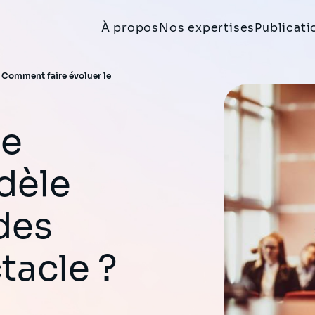
À propos
Nos expertises
Publicati
>
Comment faire évoluer le
dèle
des
tacle ?