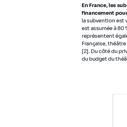
En France, les su
financement pour
la subvention est v
est assumée à 80 % 
représentent égal
Française, théâtre
[2]. Du côté du pri
du budget du théât