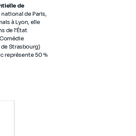
tielle de
 national de Paris,
ais à Lyon, elle
s de l’État
 (Comédie
l de Strasbourg)
lic représente 50 %