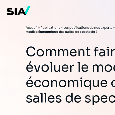
Aller
au
contenu
principal
Fil
Accueil
>
Publications
>
Les publications de nos experts
modèle économique des salles de spectacle ?
d'Ariane
Comment faire
évoluer le mo
économique 
salles de spec