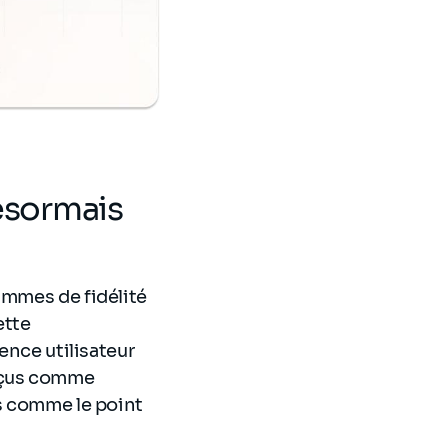
ésormais
ammes de fidélité
ette
ence utilisateur
erçus comme
es comme le point