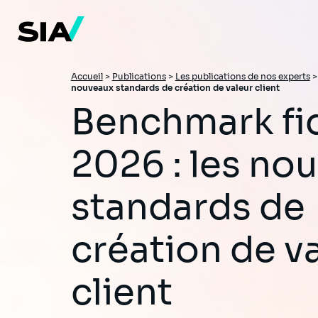
Aller
au
contenu
principal
Fil
Accueil
>
Publications
>
Les publications de nos experts
nouveaux standards de création de valeur client
d'Ariane
Benchmark fidélité
2026 : les no
standards de
création de v
client