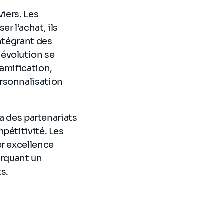
viers. Les
 l’achat, ils
intégrant des
 évolution se
amification,
rsonnalisation
ia des partenariats
pétitivité. Les
er excellence
arquant un
s.