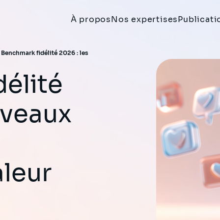
À propos
Nos expertises
Publicati
>
Benchmark fidélité 2026 : les
uveaux
aleur