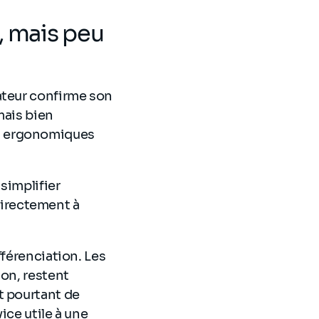
é, mais peu
ateur confirme son
mais bien
les ergonomiques
simplifier
 directement à
fférenciation. Les
ion, restent
t pourtant de
ice utile à une