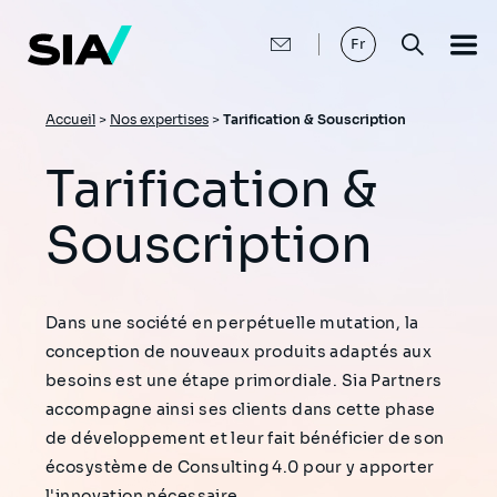
Aller
au
contenu
Fr
principal
Fil
Accueil
>
Nos expertises
>
Tarification & Souscription
d'Ariane
Tarification &
Souscription
Dans une société en perpétuelle mutation, la
conception de nouveaux produits adaptés aux
besoins est une étape primordiale. Sia Partners
accompagne ainsi ses clients dans cette phase
de développement et leur fait bénéficier de son
écosystème de Consulting 4.0 pour y apporter
l'innovation nécessaire.