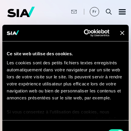
Aller
au
contenu
Fr
principal
Fil
Accueil
>
Nos expertises
>
Secteurs
>
Assurance
>
Services
d'actuariat
d'Ariane
Ce site web utilise des cookies.
Services
Les cookies sont des petits fichiers textes enregistrés
automatiquement dans votre navigateur par un site web
d'actuariat
lors de votre visite sur le site. Ils peuvent servir à rendre
votre expérience utilisateur plus efficace lors de votre
navigation web ou bien de personnaliser les contenus et
L'équipe Actuarial & Quantitative Services de Sia
annonces présentées sur le site web, par exemple.
intervient en assurance protection, santé, vie et
Si vous consentez à l’utilisation des cookies, nous
P&C, en intégrant le machine learning et l'IA
enregistrons votre consentement pour une durée de 6
pour renforcer la modélisation et le pouvoir
mois, après laquelle nous vous demanderons de
prédictif.
Sélection