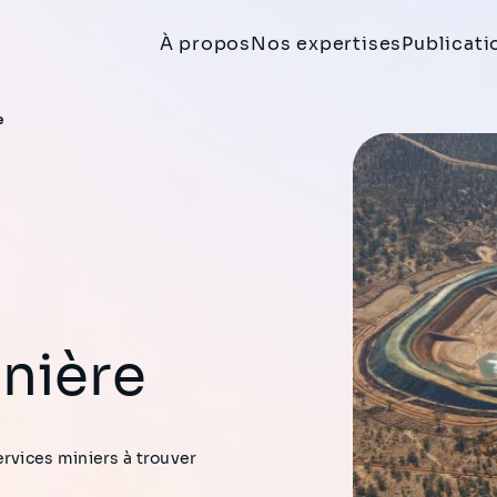
À propos
Nos expertises
Publicati
e
nière
rvices miniers à trouver