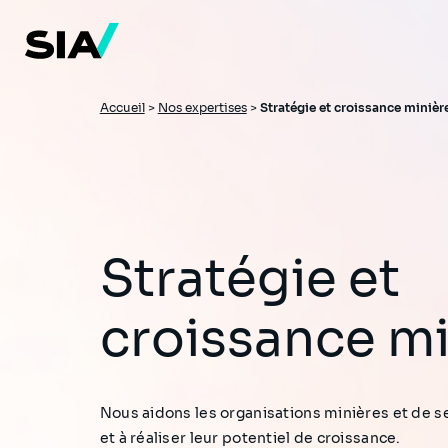
Aller
au
contenu
principal
Fil
Accueil
>
Nos expertises
>
Stratégie et croissance minièr
d'Ariane
Stratégie et
croissance mi
Nous aidons les organisations minières et de se
et à réaliser leur potentiel de croissance.