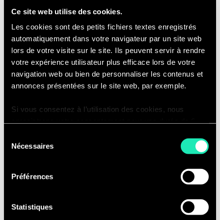
Ce site web utilise des cookies.
Les cookies sont des petits fichiers textes enregistrés
automatiquement dans votre navigateur par un site web
lors de votre visite sur le site. Ils peuvent servir à rendre
votre expérience utilisateur plus efficace lors de votre
Analyse statistique des
navigation web ou bien de personnaliser les contenus et
annonces présentées sur le site web, par exemple.
resultats
Si vous consentez à l’utilisation des cookies, nous
Notre outil actuariel de calcul est robuste et
enregistrons votre consentement pour une durée de 6
mois, après laquelle nous vous demanderons de
fiable. Les provisions calculées pour chaque
Sélection
consentir à cette utilisation à nouveau. Si vous ne
Nécessaires
garantie peuvent être analysées
du
souhaitez pas consentir à cette utilisation, le site
statistiquement de manière visuelle. Des
consentement
n’utilisera que les cookies nécessaires à son bon
modules d’analyse d’écart peuvent également
Préférences
fonctionnement et ne personnalisera pas votre
venir compléter l’auditabilité des provisions
expérience en tant que visiteur du site.
en effectuant des backtesting.
Statistiques
Vous pouvez accéder à la liste complète des cookies