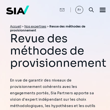
Aller
au
contenu
Fr
principal
Fil
Accueil
>
Nos expertises
>
Revue des méthodes de
provisionnement
d'Ariane
Revue des
méthodes de
provisionnement
En vue de garantir des niveaux de
provisionnement cohérents avec les
engagements portés, Sia Partners apporte sa
vision d'expert indépendant sur les choix
méthodologiques, les hypothèses et les outils