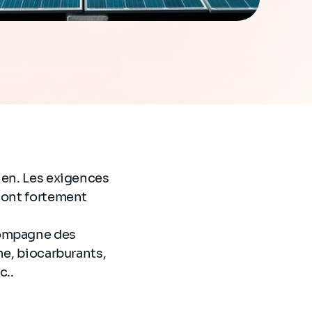
ien. Les exigences
s ont fortement
compagne des
ne, biocarburants,
c..