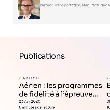
the
Partner, Transportation, Manufacturing & 
card
to
see
the
full
profile
Publications
ARTICLE
Aérien : les programmes
Blockchain: qu
de fidélité à l’épreuve…
23 Avr 2020
0
6 minutes de lecture
1