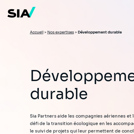
Aller
au
contenu
principal
Fil
Accueil
>
Nos expertises
>
Développement durable
d'Ariane
Développement
durable
Sia Partners aide les compagnies aériennes et l
défi de la transition écologique en les accompa
le suivi de projets qui leur permettent de con