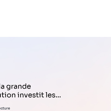
ution investit les…
ecture