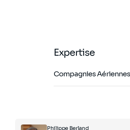
Expertise
Compagnies Aériennes 
Click
Philippe Berland
on