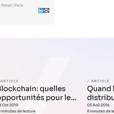
Retail | Paris
Linkedin
Email
contact
philippe.berland@sia-
partners.com
ARTICLE
ARTICLE
elles
Quand la grande
opportunités pour le…
distrib
9 Oct 2019
03 Aoû 2016
0 minutes de lecture
8 minutes de l