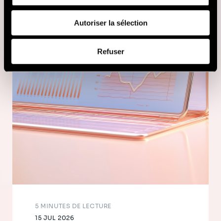
fournies ou qu'ils ont collectées lors de votre utilisation
de leurs services (cookies tiers).
Autoriser la sélection
Afin d’en savoir plus sur qui nous sommes, comment
Refuser
vous pouvez nous contacter et comment nous traitons
les données personnelles, vous pouvez consulter notre
Politique de protection des données à caractère
personnel
.
5 MINUTES DE LECTURE
15 JUL 2026