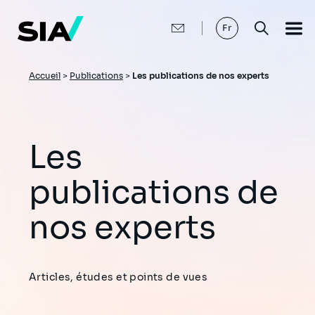
Aller
au
contenu
Fr
principal
Fil
Accueil
>
Publications
>
Les publications de nos experts
d'Ariane
Les
publications de
nos experts
Articles, études et points de vues