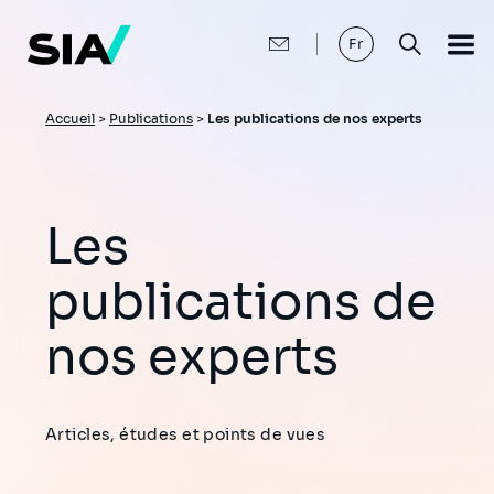
Aller
au
contenu
Fr
principal
Fil
Accueil
>
Publications
>
Les publications de nos experts
d'Ariane
Les
publications de
nos experts
Articles, études et points de vues