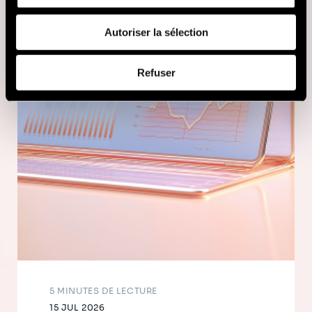
fournies ou qu'ils ont collectées lors de votre utilisation
de leurs services (cookies tiers).
Autoriser la sélection
Afin d’en savoir plus sur qui nous sommes, comment
Refuser
vous pouvez nous contacter et comment nous traitons
les données personnelles, vous pouvez consulter notre
Politique de protection des données à caractère
personnel
.
5 MINUTES DE LECTURE
15 JUL 2026