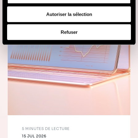
fournies ou qu'ils ont collectées lors de votre utilisation
de leurs services (cookies tiers).
Autoriser la sélection
Afin d’en savoir plus sur qui nous sommes, comment
Refuser
vous pouvez nous contacter et comment nous traitons
les données personnelles, vous pouvez consulter notre
Politique de protection des données à caractère
personnel
.
5 MINUTES DE LECTURE
15 JUL 2026