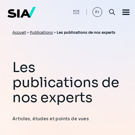
Aller
au
contenu
Fr
principal
Fil
Accueil
>
Publications
>
Les publications de nos experts
d'Ariane
Les
publications de
nos experts
Articles, études et points de vues