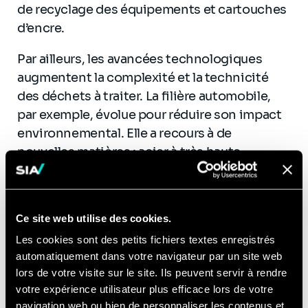
de recyclage des équipements et cartouches
d’encre.
Par ailleurs, les avancées technologiques
augmentent la complexité et la technicité
des déchets à traiter. La filière automobile,
par exemple, évolue pour réduire son impact
environnemental. Elle a recours à de
nouvelles matières : acier à très haute
résistance, nouveaux alliages d’aluminium,
plastiques renforcés, etc. Cette substitution
des matériaux traditionnels par des matériaux
Ce site web utilise des cookies.
plus techniques vient perturber les
Les cookies sont des petits fichiers textes enregistrés
gisements historiquement traités par les
automatiquement dans votre navigateur par un site web
recycleurs.
lors de votre visite sur le site. Ils peuvent servir à rendre
votre expérience utilisateur plus efficace lors de votre
navigation web ou bien de personnaliser les contenus et