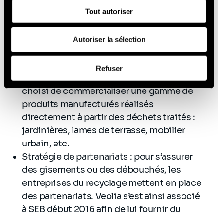
sociaux, de publicité et d'analyse, qui peuvent combiner
transformation des déchets peut
Tout autoriser
celles-ci avec d'autres informations que vous leur avez
permettre aux recycleurs de viser de
fournies ou qu'ils ont collectées lors de votre utilisation
de leurs services (cookies tiers).
nouveaux marchés en aval. L’entreprise
Autoriser la sélection
APR2, spécialisée dans le traitement et la
Afin d’en savoir plus sur qui nous sommes, comment
valorisation de déchets d’équipements
Refuser
vous pouvez nous contacter et comment nous traitons
électriques et électroniques (DEEE), a ainsi
les données personnelles, vous pouvez consulter notre
choisi de commercialiser une gamme de
Politique de protection des données à caractère
produits manufacturés réalisés
personnel
.
directement à partir des déchets traités :
jardinières, lames de terrasse, mobilier
urbain, etc.
Stratégie de partenariats : pour s’assurer
des gisements ou des débouchés, les
entreprises du recyclage mettent en place
des partenariats. Veolia s’est ainsi associé
à SEB début 2016 afin de lui fournir du