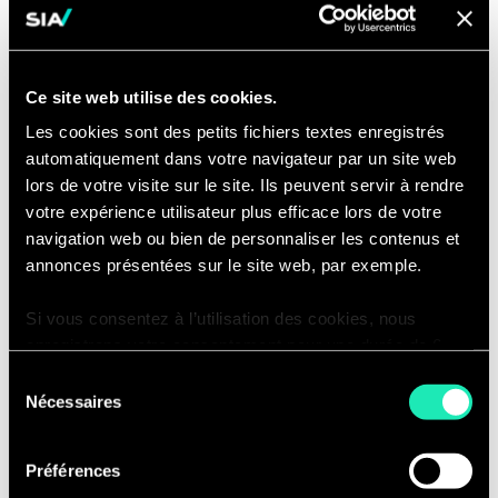
Ce site web utilise des cookies.
Les cookies sont des petits fichiers textes enregistrés
automatiquement dans votre navigateur par un site web
Cela doit être considéré comme un
lors de votre visite sur le site. Ils peuvent servir à rendre
changement commercial et opérationnel,
votre expérience utilisateur plus efficace lors de votre
dicté par le Front Office comme étant le plus
navigation web ou bien de personnaliser les contenus et
proche de la transaction et capable
annonces présentées sur le site web, par exemple.
d’apprécier au mieux le risque et la
valorisation d’un produit spécifique.
Si vous consentez à l’utilisation des cookies, nous
enregistrons votre consentement pour une durée de 6
mois, après laquelle nous vous demanderons de
Sélection
consentir à cette utilisation à nouveau. Si vous ne
Nécessaires
du
souhaitez pas consentir à cette utilisation, le site
consentement
n’utilisera que les cookies nécessaires à son bon
Préférences
En conclusion
fonctionnement et ne personnalisera pas votre