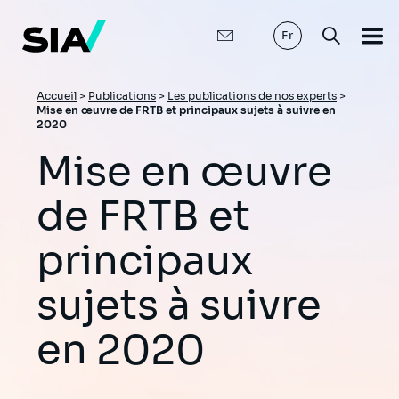
Aller
au
contenu
Fr
principal
Fil
Accueil
>
Publications
>
Les publications de nos experts
>
Mise en œuvre de FRTB et principaux sujets à suivre en
d'Ariane
2020
Mise en œuvre
de FRTB et
principaux
sujets à suivre
en 2020