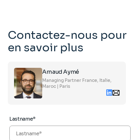
Contactez-nous pour
en savoir plus
Click
Arnaud Aymé
on
the
Managing Partner France, Italie,
card
to
Maroc | Paris
see
Linkedin
Email
the
contact
full
Arnaud.ayme@
profile
partners.com
Lastname*