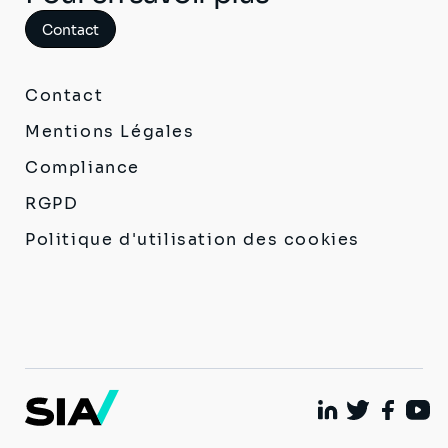
Contact
Contact
Mentions Légales
Compliance
RGPD
Politique d'utilisation des cookies
Linkedin
Twitter
Facebo
Yout