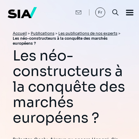
Aller
au
contenu
Fr
principal
Fil
Accueil
>
Publications
>
Les publications de nos experts
>
Les néo-constructeurs à la conquête des marchés
d'Ariane
européens ?
Les néo-
constructeurs à
la conquête des
marchés
européens ?