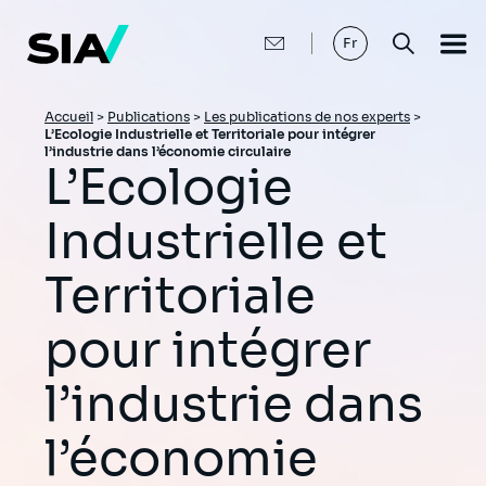
Aller
au
contenu
Fr
principal
Fil
Accueil
>
Publications
>
Les publications de nos experts
>
L’Ecologie Industrielle et Territoriale pour intégrer
d'Ariane
l’industrie dans l’économie circulaire
L’Ecologie
Industrielle et
Territoriale
pour intégrer
l’industrie dans
l’économie