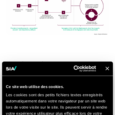
Au-delà de la méthodologie industrielle,
cette feuille de route serait avant tout un
indicateur de suivi pour assurer la bonne
rentabilité des projets engagés. Les résultats
Ce site web utilise des cookies.
financiers seraient comparés avec les
Les cookies sont des petits fichiers textes enregistrés
résultats réalisés par des éco-parcs plus
automatiquement dans votre navigateur par un site web
matures, lorsqu’ils étaient à un stade de
lors de votre visite sur le site. Ils peuvent servir à rendre
structuration similaire. Chaque étape clé du
votre expérience utilisateur plus efficace lors de votre