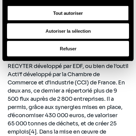
interviennent dans les différentes étapes du
l'utilisation de notre site avec nos partenaires de réseaux
sociaux, de publicité et d'analyse, qui peuvent combiner
déploiement et de la pérennisation des
Tout autoriser
celles-ci avec d'autres informations que vous leur avez
démarches EIT. Au démarrage d’un projet, des
fournies ou qu'ils ont collectées lors de votre utilisation
outils de modélisation et de prospective sont
de leurs services (cookies tiers).
Autoriser la sélection
utilisés pour quantifier et géolocaliser les flux
existants afin de simuler et d’identifier les
Afin d’en savoir plus sur qui nous sommes, comment
Refuser
pistes de synergies pertinentes. C’est le cas
vous pouvez nous contacter et comment nous traitons
de la toile industrielle de Dunkerque, de l’outil
les données personnelles, vous pouvez consulter notre
RECYTER développé par EDF, ou bien de l’outil
Politique de protection des données à caractère
personnel
.
Acti’f développé par la Chambre de
Commerce et d’Industrie (CCI) de France. En
deux ans, ce dernier a répertorié plus de 9
500 flux auprès de 2 800 entreprises. Il a
permis, grâce aux synergies mises en place,
d’économiser 430 000 euros, de valoriser
65 000 tonnes de déchets, et de créer 25
emplois[4]. Dans la mise en œuvre de