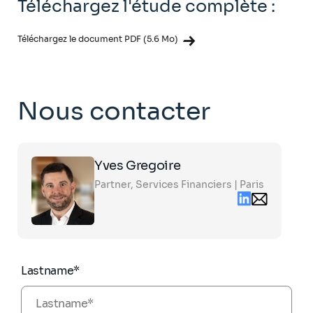
Téléchargez l'étude complète :
Téléchargez le document PDF (5.6 Mo)
Nous contacter
Click
Yves Gregoire
on
the
Partner, Services Financiers | Paris
card
Linkedin
Email
to
contact
see
yves.gregoire
the
partners.com
full
profile
Lastname*