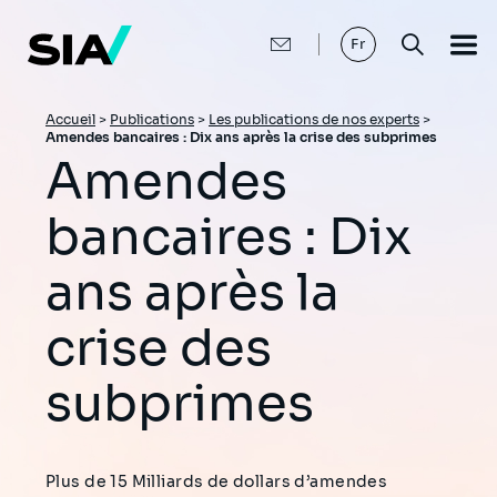
Aller
au
contenu
Fr
principal
Fil
Accueil
>
Publications
>
Les publications de nos experts
>
Amendes bancaires : Dix ans après la crise des subprimes
d'Ariane
Amendes
bancaires : Dix
ans après la
crise des
subprimes
Plus de 15 Milliards de dollars d’amendes