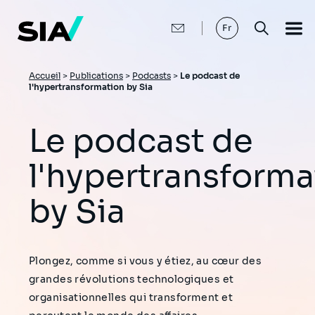
Aller
au
contenu
Fr
principal
Fil
Accueil
>
Publications
>
Podcasts
>
Le podcast de
l'hypertransformation by Sia
d'Ariane
Le podcast de
l'hypertransforma
by Sia
Plongez, comme si vous y étiez, au cœur des
grandes révolutions technologiques et
organisationnelles qui transforment et