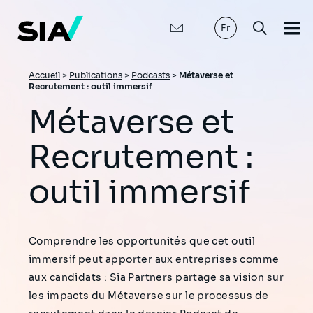
Aller
au
contenu
Fr
principal
Fil
Accueil
>
Publications
>
Podcasts
>
Métaverse et
Recrutement : outil immersif
d'Ariane
Métaverse et
Recrutement :
outil immersif
Comprendre les opportunités que cet outil
immersif peut apporter aux entreprises comme
aux candidats : Sia Partners partage sa vision sur
les impacts du Métaverse sur le processus de