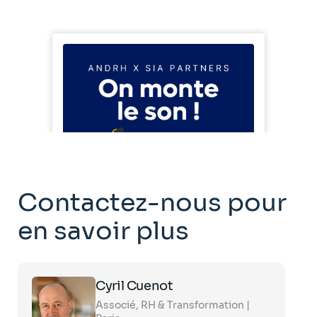
Contactez-nous pour
en savoir plus
Click
Cyril Cuenot
on
the
Associé, RH & Transformation |
card