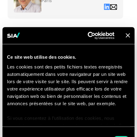
to
Paris
see
Linkedin
Email
the
contact
full
cyril.cuenot@s
profile
partners.com
Lastname*
Ce site web utilise des cookies.
Firstname*
Les cookies sont des petits fichiers textes enregistrés
automatiquement dans votre navigateur par un site web
lors de votre visite sur le site. Ils peuvent servir à rendre
votre expérience utilisateur plus efficace lors de votre
Courriel*
navigation web ou bien de personnaliser les contenus et
annonces présentées sur le site web, par exemple.
Si vous consentez à l’utilisation des cookies, nous
Numéro de téléphone
enregistrons votre consentement pour une durée de 6
mois, après laquelle nous vous demanderons de
Sélection