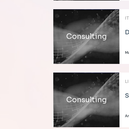
I
D
Consulting
Ma
L
S
Consulting
An