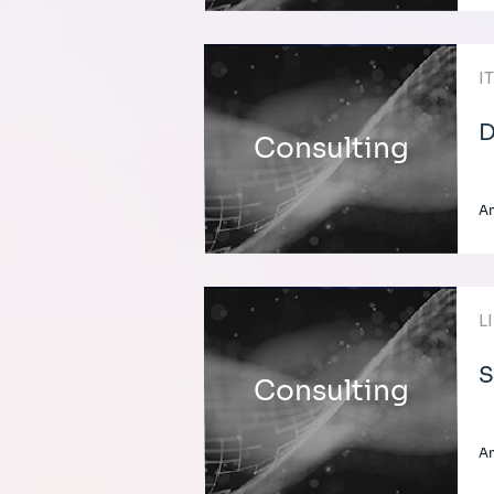
I
D
Consulting
A
L
S
Consulting
A