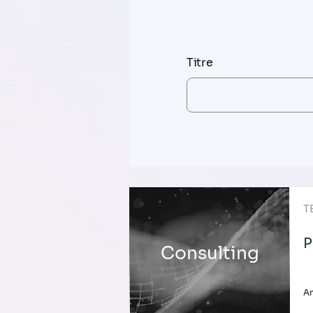
Titre
T
P
Consulting
A