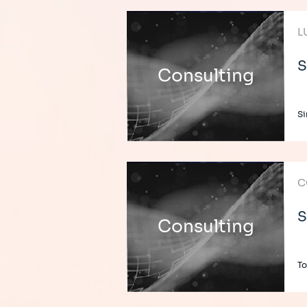
L
S
Consulting
Si
C
S
Consulting
To