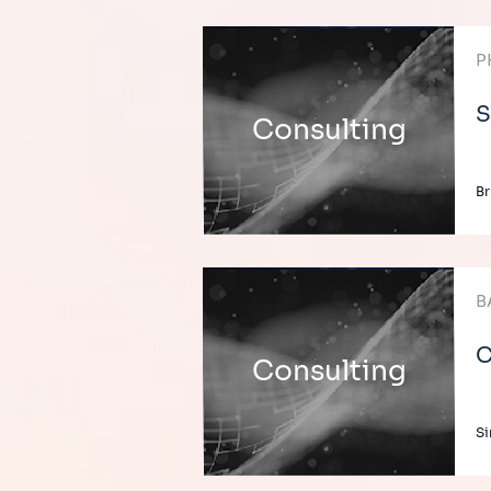
P
S
Consulting
Br
B
C
Consulting
Si