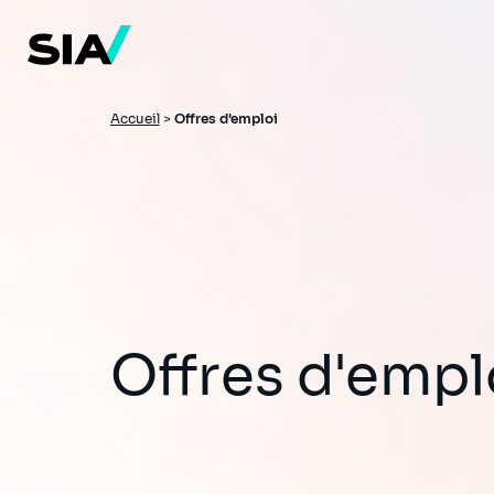
Aller
au
contenu
principal
Fil
Accueil
>
Offres d'emploi
d'Ariane
Offres d'empl