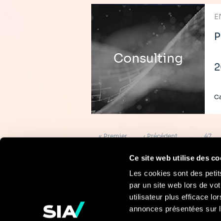
E
P
Consulting
2
Ca
Pagination
Première
Page
Page
« Premier
‹ Précédent
…
47
page
précédente
Ce site web utilise des co
Les cookies sont des petit
par un site web lors de vot
Pour en savoir
utilisateur plus efficace l
annonces présentées sur l
plus