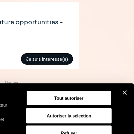
ture opportunities -
Je suis intéressé(e)
Dernière
Dernier »
page
Tout autoriser
teur
Autoriser la sélection
et
RGPD
Politique d'utilisation des cookies
Refuser