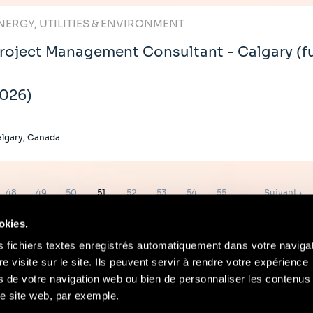
NERGY, UTILITIES & ENVIRONMENT
roject Management Consultant - Calgary (fu
026)
lgary, Canada
Page
Page
Page
Page
Page
Page
Page
Page
Page
48
49
50
51
52
53
54
55
…
Suivant ›
suivante
okies.
s fichiers textes enregistrés automatiquement dans votre naviga
re visite sur le site. Ils peuvent servir à rendre votre expérience
ors de votre navigation web ou bien de personnaliser les contenus 
Contact
Mentions Légales
Compliance
e site web, par exemple.