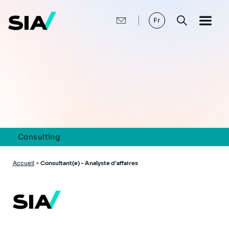
Aller
au
contenu
Fr
principal
Consulting
Fil
Accueil
>
Consultant(e) - Analyste d’affaires
d'Ariane