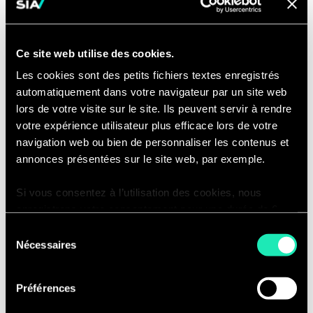
récits d’utilisateur
;
La validation de la conception
et/ou
les preuves de concept proposées
;
Ce site web utilise des cookies.
Participation à la définition des
Les cookies sont des petits fichiers textes enregistrés
critères
d’acceptation et conditions
automatiquement dans votre navigateur par un site web
lors de votre visite sur le site. Ils peuvent servir à rendre
d’exceptions;
votre expérience utilisateur plus efficace lors de votre
La coordination
des liens avec les
navigation web ou bien de personnaliser les contenus et
autres experts TI internes et
annonces présentées sur le site web, par exemple.
externes;
La documentation des contraintes
Si vous consentez à l’utilisation des cookies, nous
d’affaires
;
enregistrons votre consentement pour une durée de 6
mois, après laquelle nous vous demanderons de
Fournir une estimation
des efforts
Sélection
consentir à cette utilisation à nouveau. Si vous ne
Nécessaires
du
pour chacun des livrables attendus;
souhaitez pas consentir à cette utilisation, le site
consentement
L’évaluation
des impacts systèmes
n’utilisera que les cookies nécessaires à son bon
et dépendances;
Préférences
fonctionnement et ne personnalisera pas votre
expérience en tant que visiteur du site.