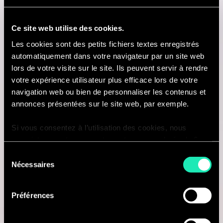
Antwerp, Belgique
Ce site web utilise des cookies.
Je suis intéressé(e)
Les cookies sont des petits fichiers textes enregistrés
automatiquement dans votre navigateur par un site web
lors de votre visite sur le site. Ils peuvent servir à rendre
votre expérience utilisateur plus efficace lors de votre
Consulting
navigation web ou bien de personnaliser les contenus et
annonces présentées sur le site web, par exemple.
ENERGY, UTILITIES & ENVIRONMENT
Si vous consentez à l’utilisation des cookies, nous
Senior Consultant ESG
enregistrons votre consentement pour une durée de 6
mois, après laquelle nous vous demanderons de
Sélection
Brussels, Belgique
consentir à cette utilisation à nouveau. Si vous ne
Nécessaires
du
souhaitez pas consentir à cette utilisation, le site
consentement
Je suis intéressé(e)
n’utilisera que les cookies nécessaires à son bon
Préférences
fonctionnement et ne personnalisera pas votre
expérience en tant que visiteur du site.