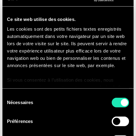
sociale :
œuvrer à la définition d’une
stratégie sociale cohérente, durable
Ce site web utilise des cookies.
et alignée sur la trajectoire de
Les cookies sont des petits fichiers textes enregistrés
transformation de chaque
automatiquement dans votre navigateur par un site web
entreprise.
lors de votre visite sur le site. Ils peuvent servir à rendre
Accompagnement humain des
votre expérience utilisateur plus efficace lors de votre
transformations :
analyser les
navigation web ou bien de personnaliser les contenus et
niveaux de rupture pour définir et
annonces présentées sur le site web, par exemple.
mettre en œuvre une stratégie de
Si vous consentez à l’utilisation des cookies, nous
change (formation, communication,
enregistrons votre consentement pour une durée de 6
animation de communautés)
mois, après laquelle nous vous demanderons de
Sélection
Learning & Development :
élaborer
consentir à cette utilisation à nouveau. Si vous ne
Nécessaires
du
une stratégie de formation de bout
souhaitez pas consentir à cette utilisation, le site
consentement
en bout, œuvrer à une culture
n’utilisera que les cookies nécessaires à son bon
Préférences
d’entreprise favorisant
fonctionnement et ne personnalisera pas votre
expérience en tant que visiteur du site.
l’apprentissage, concevoir et piloter