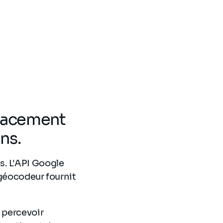
placement
ns.
s. L'API Google
 géocodeur fournit
e percevoir