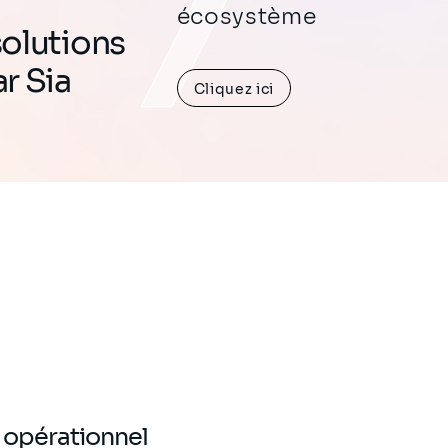
écosystème
solutions
r Sia
Cliquez ici
 opérationnel