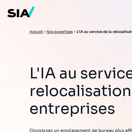
Aller
au
contenu
principal
Fil
Accueil
>
Nos expertises
>
L'IA au service de la relocalisa
d'Ariane
L'IA au service de la
relocalisatio
entreprises
Choisissez un emplacement de bureau plus effi