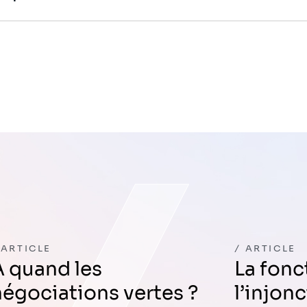
ARTICLE
ARTICLE
 les
La fonction RH face à
négociations vertes ?
l’injon