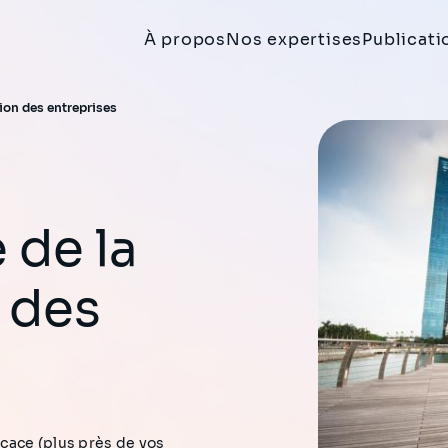
À propos
Nos expertises
Publicati
tion des entreprises
n des
cace (plus près de vos