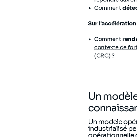
Comment
déte
Sur l'accélératio
Comment
rendr
contexte de for
(CRC) ?
Un modèle 
connaissanc
Un modèle opéra
industrialisé pe
opérationnelle 