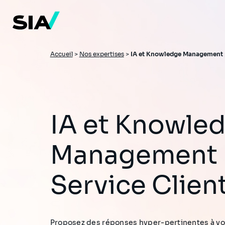
Aller
au
contenu
principal
Fil
Accueil
>
Nos expertises
>
IA et Knowledge Management p
d'Ariane
IA et Knowledge
Management p
Service Clien
Proposez des réponses hyper-pertinentes à vos