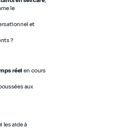
stants en selfcare
,
mme le
rsationnel et
ents ?
emps réel
en cours
poussées aux
 les aide à