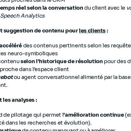
ributs proches dans le CRM
temps réel selon la conversation
du client avec le
v
Speech Analytics
et suggestion de contenu pour
les clients
:
accéléré
des contenus pertinents selon les requêtes
les neuro-symboliques
 contenu
selon l’historique de résolution
pour des 
l proche dans l’espace client
cebot
ou agent conversationnel alimenté par la bas
nt.
t les analyses :
 de pilotage qui permet l
’amélioration continue
(e
é dans les recherches et évolution).
omatique
de contenu manquant ou à améliorer.