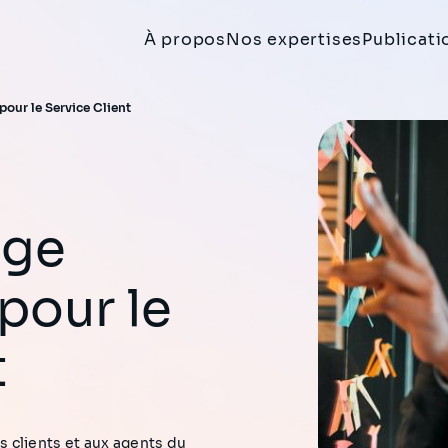
À propos
Nos expertises
Publicati
our le Service Client
our le
t
 clients et aux agents du