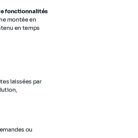
e fonctionnalités
une montée en
ontenu en temps
tes laissées par
lution,
demandes ou