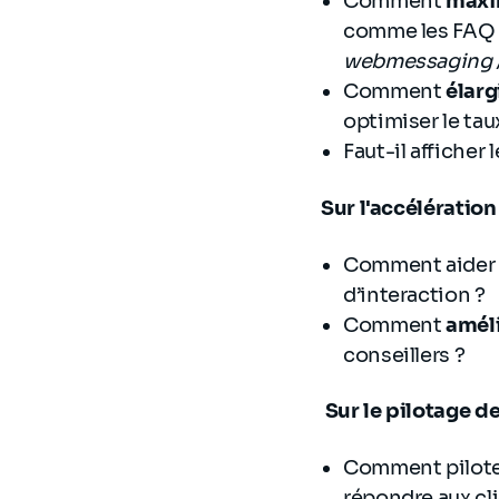
Comment
maxim
comme les FAQ
webmessaging
Comment
élarg
optimiser le tau
Faut-il afficher
Sur l'accélératio
Comment aider l
d’interaction ?
Comment
améli
conseillers ?
Sur le pilotage de
Comment piloter
répondre aux cli