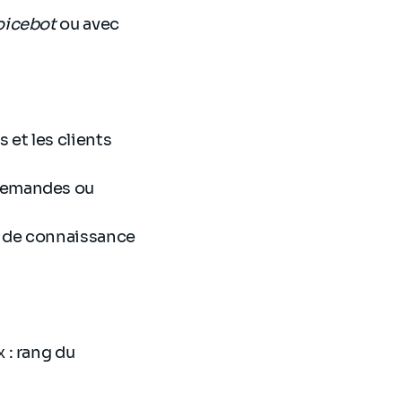
oicebot
ou avec
 et les clients
demandes ou
e de connaissance
x : rang du