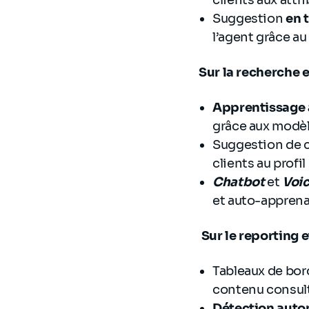
clients aux att
Suggestion
en 
l’agent grâce au
Sur la recherche 
Apprentissage 
grâce aux modè
Suggestion de
clients au profi
Chatbot
et
Voi
et auto-apprena
Sur le reporting e
Tableaux de bord
contenu consult
Détection aut