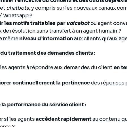
iser l'efficacité du contenu et des outils déjà exi
 et
chatbots
, y compris sur les nouveaux canaux co
/ Whatsapp ?
ir les motifs traitables par
voicebot
ou agent conve
x de résolution sans transfert à un agent humain ?
 le même
niveau d’information
aux clients qu’aux ag
n du traitement des demandes clients :
es agents à répondre aux demandes du client
en t
orer continuellement la pertinence
des réponses 
 la performance du service client :
 si les agents
accèdent rapidement
au contenu qui
ents ?