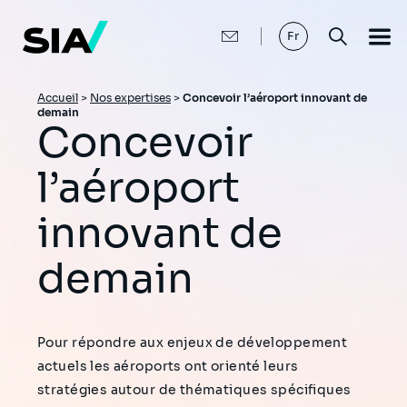
Aller
au
contenu
Fr
principal
Fil
Accueil
>
Nos expertises
>
Concevoir l’aéroport innovant de
demain
d'Ariane
Concevoir
l’aéroport
innovant de
demain
Pour répondre aux enjeux de développement
actuels les aéroports ont orienté leurs
stratégies autour de thématiques spécifiques