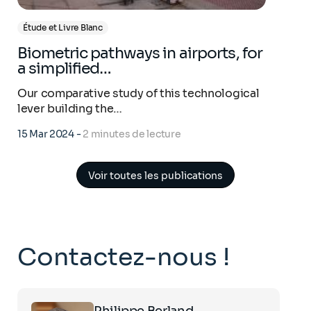
Étude et Livre Blanc
Biometric pathways in airports, for
a simplified…
Our comparative study of this technological
lever building the…
15 Mar 2024
-
2 minutes de lecture
Voir toutes les publications
Contactez-nous !
Click