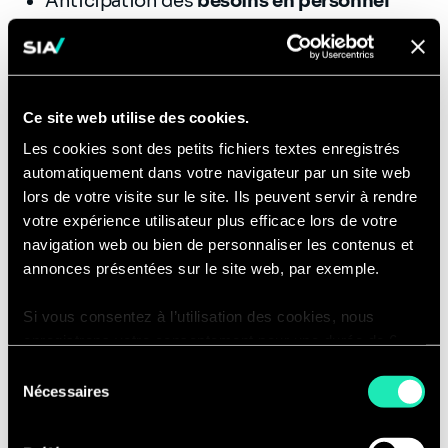
Anticipation des
besoins en personnel
Amélioration de la
productivité
(l’automatisation libère du temps aux
agents et permet ainsi des optimisations
opérationnelles)
Ce site web utilise des cookies.
Les cookies sont des petits fichiers textes enregistrés
Gestion des infrastructures
automatiquement dans votre navigateur par un site web
lors de votre visite sur le site. Ils peuvent servir à rendre
Meilleur
usage de l’espace
et de sa
votre expérience utilisateur plus efficace lors de votre
capacité (limite les besoins d’extension
navigation web ou bien de personnaliser les contenus et
des infrastructures).
annonces présentées sur le site web, par exemple.
Les enjeux
dans le déploiement de ces
Si vous consentez à l’utilisation des cookies, nous
services, relevés dans notre étude
enregistrons votre consentement pour une durée de 6
comparative (extrait en fin de page) au
mois, après laquelle nous vous demanderons de
Sélection
périmètre international :
consentir à cette utilisation à nouveau. Si vous ne
Nécessaires
du
souhaitez pas consentir à cette utilisation, le site
consentement
Respecter les réglementations
n’utilisera que les cookies nécessaires à son bon