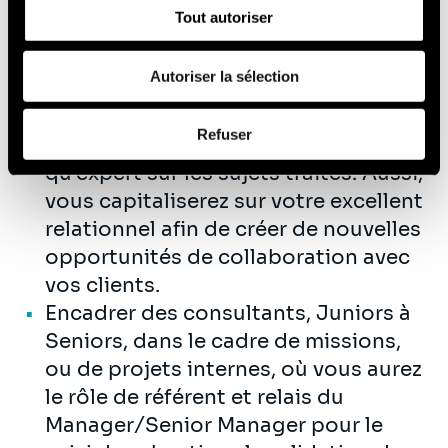
le bon respect de nos engagements.
Tout autoriser
celles-ci avec d'autres informations que vous leur avez
Gérer la relation client sur vos
fournies ou qu'ils ont collectées lors de votre utilisation
missions et construire une relation
de leurs services (cookies tiers).
Autoriser la sélection
solide avec vos interlocuteurs côté
client, au niveau Top Management,
Afin d’en savoir plus sur qui nous sommes, comment
Refuser
qui vous reconnaissent en tant
vous pouvez nous contacter et comment nous traitons
les données personnelles, vous pouvez consulter notre
qu’expert sur les sujets traités. Aussi,
Politique de protection des données à caractère
vous capitaliserez sur votre excellent
personnel
.
relationnel afin de créer de nouvelles
opportunités de collaboration avec
vos clients.
Encadrer des consultants, Juniors à
Seniors, dans le cadre de missions,
ou de projets internes, où vous aurez
le rôle de référent et relais du
Manager/Senior Manager pour le