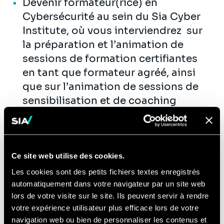
Devenir formateur(rice) en
Cybersécurité au sein du Sia Cyber
Institute, où vous interviendrez sur
la préparation et l’animation de
sessions de formation certifiantes
en tant que formateur agréé, ainsi
que sur l’animation de sessions de
sensibilisation et de coaching
personnalisées.
Participer au rayonnement du
cabinet, autour de nos expertises
Cybersécurité, en contribuant
Ce site web utilise des cookies.
activement au plan de publication
Les cookies sont des petits fichiers textes enregistrés
(articles, insights, livres blancs,
automatiquement dans votre navigateur par un site web
lors de votre visite sur le site. Ils peuvent servir à rendre
études, webinar, etc.), et représenter
votre expérience utilisateur plus efficace lors de votre
le cabinet auprès des différents
navigation web ou bien de personnaliser les contenus et