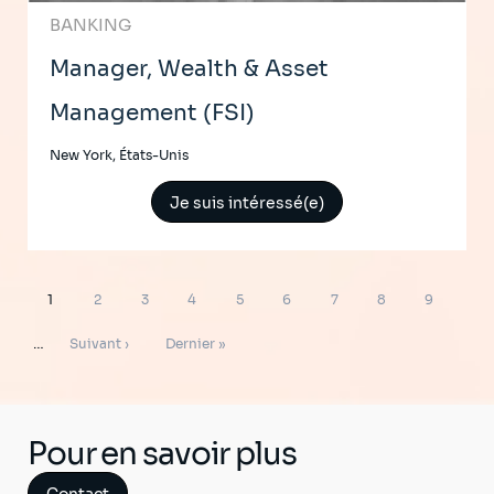
BANKING
Manager, Wealth & Asset
Management (FSI)
New York, États-Unis
Je suis intéressé(e)
Pagination
Page
Page
Page
Page
Page
Page
Page
Page
Page
1
2
3
4
5
6
7
8
9
Page
Dernière
…
Suivant ›
Dernier »
suivante
page
Pour en savoir plus