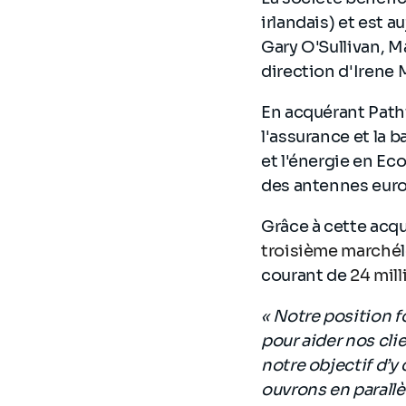
irlandais) et est 
Gary O'Sullivan, M
direction d'Irene 
En acquérant Pathf
l'assurance et la b
et l'énergie en Ec
des antennes euro
Grâce à cette acq
troisième marché
courant de
24 mill
« Notre position f
pour aider nos cli
notre objectif d’y
ouvrons en parallè