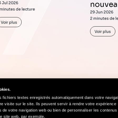
nouve
3 Jul 2026
 minutes de lecture
29 Jun 2026
2 minutes de l
Voir plus
Voir plus
okies.
s fichiers textes enregistrés automatiquement dans votre naviga
re visite sur le site. Ils peuvent servir à rendre votre expérience
ors de votre navigation web ou bien de personnaliser les contenus 
Contact
Mentions Légales
Compliance
e site web, par exemple.