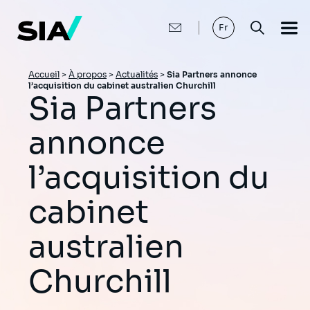
Aller
au
contenu
Fr
principal
Fil
Accueil
>
À propos
>
Actualités
>
Sia Partners annonce
l’acquisition du cabinet australien Churchill
d'Ariane
Sia Partners
annonce
l’acquisition du
cabinet
australien
Churchill