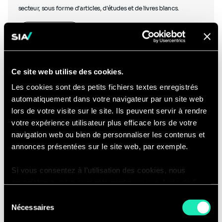
secteur, sous forme d'articles, d'études et de livres blancs.
En savoir plus
Ce site web utilise des cookies.
Les cookies sont des petits fichiers textes enregistrés
automatiquement dans votre navigateur par un site web
Podcasts
lors de votre visite sur le site. Ils peuvent servir à rendre
votre expérience utilisateur plus efficace lors de votre
navigation web ou bien de personnaliser les contenus et
annonces présentées sur le site web, par exemple.
Si vous consentez à l’utilisation des cookies, nous
Écoutez nos experts discuter avec d'autres experts du secteur et
enregistrons votre consentement pour une durée de 6
découvrez des podcasts créés en interne.
mois, après laquelle nous vous demanderons de
Sélection
consentir à cette utilisation à nouveau. Si vous ne
Ecouter nos podcasts
Nécessaires
du
souhaitez pas consentir à cette utilisation, le site
consentement