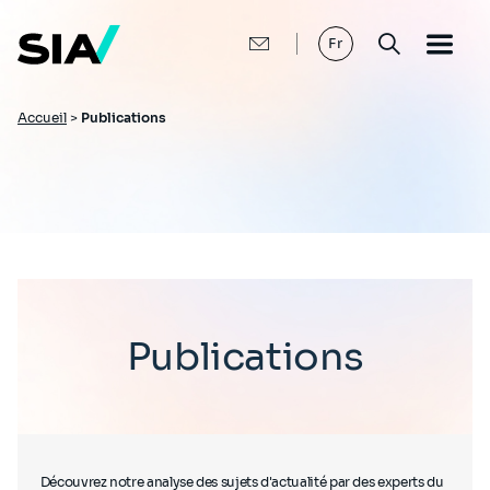
Aller
au
contenu
Fr
principal
Fil
Accueil
>
Publications
d'Ariane
Publications
Découvrez notre analyse des sujets d'actualité par des experts du