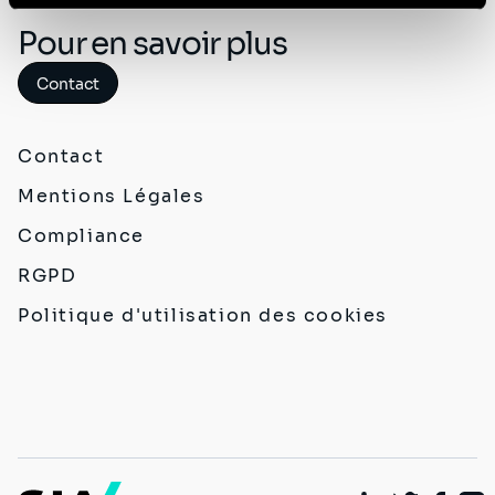
Politique de protection des données à caractère
Pour en savoir plus
personnel
.
Contact
Contact
Mentions Légales
Compliance
RGPD
Politique d'utilisation des cookies