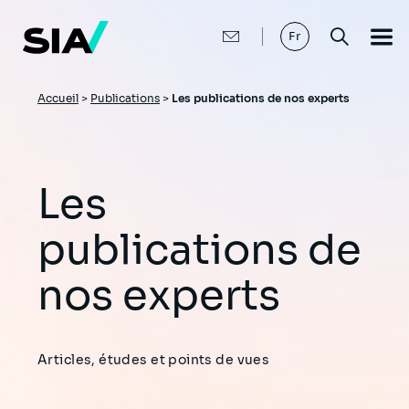
Aller
au
contenu
Fr
principal
Fil
Accueil
>
Publications
>
Les publications de nos experts
d'Ariane
Les
publications de
nos experts
Articles, études et points de vues