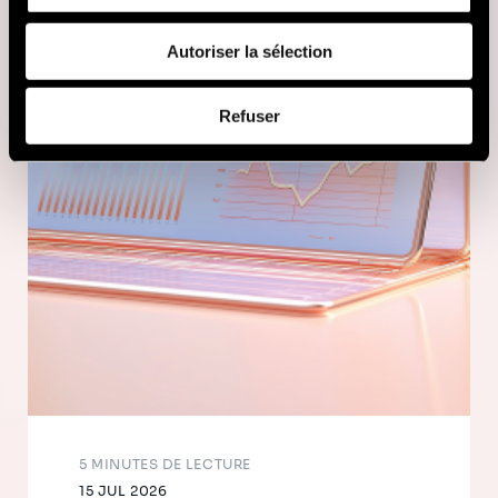
fournies ou qu'ils ont collectées lors de votre utilisation
de leurs services (cookies tiers).
Autoriser la sélection
Afin d’en savoir plus sur qui nous sommes, comment
Refuser
vous pouvez nous contacter et comment nous traitons
les données personnelles, vous pouvez consulter notre
Politique de protection des données à caractère
personnel
.
5 MINUTES DE LECTURE
15 JUL 2026