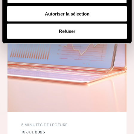
fournies ou qu'ils ont collectées lors de votre utilisation
de leurs services (cookies tiers).
Autoriser la sélection
Afin d’en savoir plus sur qui nous sommes, comment
Refuser
vous pouvez nous contacter et comment nous traitons
les données personnelles, vous pouvez consulter notre
Politique de protection des données à caractère
personnel
.
5 MINUTES DE LECTURE
15 JUL 2026