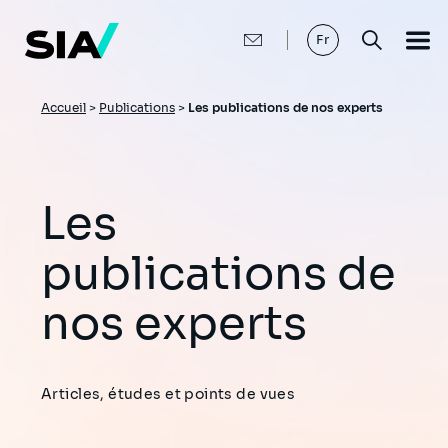
Aller
au
contenu
Fr
principal
Fil
Accueil
>
Publications
>
Les publications de nos experts
d'Ariane
Les
publications de
nos experts
Articles, études et points de vues