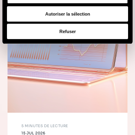
fournies ou qu'ils ont collectées lors de votre utilisation
de leurs services (cookies tiers).
Autoriser la sélection
Afin d’en savoir plus sur qui nous sommes, comment
Refuser
vous pouvez nous contacter et comment nous traitons
les données personnelles, vous pouvez consulter notre
Politique de protection des données à caractère
personnel
.
5 MINUTES DE LECTURE
15 JUL 2026