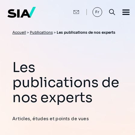
Aller
au
contenu
Fr
principal
Fil
Accueil
>
Publications
>
Les publications de nos experts
d'Ariane
Les
publications de
nos experts
Articles, études et points de vues