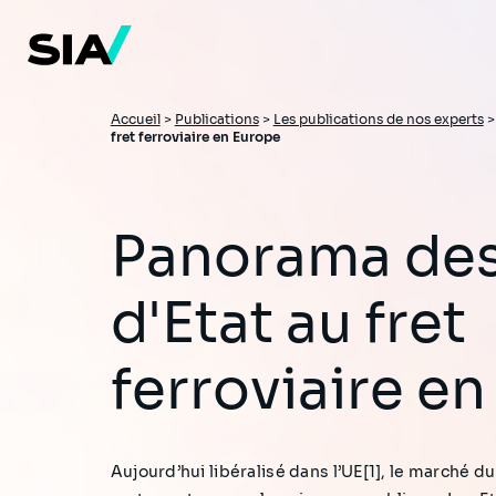
Aller
au
contenu
principal
Fil
Accueil
>
Publications
>
Les publications de nos experts
fret ferroviaire en Europe
d'Ariane
Panorama des aides
d'Etat au fret
ferroviaire e
Aujourd’hui libéralisé dans l’UE[1], le marché d