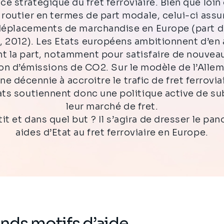
ce stratégique du fret ferroviaire. Bien que loin 
 routier en termes de part modale, celui-ci assu
déplacements de marchandise en Europe (part du
 2012). Les Etats européens ambitionnent d’en
t la part, notamment pour satisfaire de nouveau
on d’émissions de CO2. Sur le modèle de l’Allem
ne décennie à accroitre le trafic de fret ferrovi
ats soutiennent donc une politique active de s
leur marché de fret.
tit et dans quel but ? Il s’agira de dresser le pa
aides d’Etat au fret ferroviaire en Europe.
nds motifs d’aide