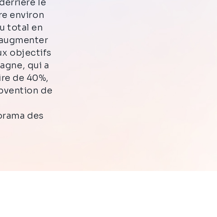
derrière le
re environ
 total en
 augmenter
x objectifs
agne, qui a
aire de 40%,
ubvention de
norama des