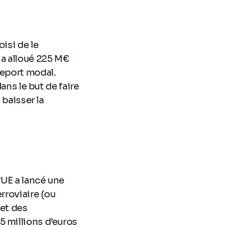
isi de le
 a alloué 225 M€
report modal.
ans le but de faire
 baisser la
’UE a lancé une
rroviaire (ou
 et des
5 millions d’euros