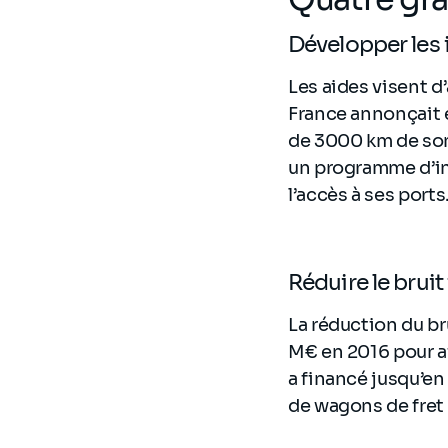
Développer les 
Les aides visent d
France annonçait e
de 3000 km de son
un programme d’inv
l’accès à ses ports
Réduire le bruit
La réduction du bru
M€ en 2016 pour ai
a financé jusqu’en
de wagons de fret 