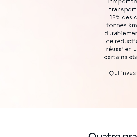
l’importan
transport
12% des 
tonnes.km,
durablemen
de réducti
réussi en u
certains ét
Qui inves
Quatre gra