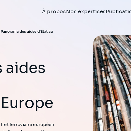
À propos
Nos expertises
Publicati
>
Panorama des aides d'Etat au
n Europe
u fret ferroviaire européen