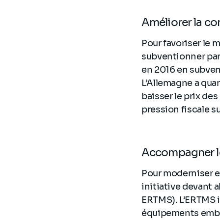
Améliorer la com
Pour favoriser le 
subventionner part
en 2016 en subvent
L’Allemagne a quant
baisser le prix des
pression fiscale su
Accompagner le
Pour moderniser et
initiative devant 
ERTMS). L’ERTMS im
équipements embarq