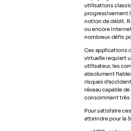
utilisations class
progressivement le
notion de débit. R
ou encore Interne
nombreux défis pou
Ces applications o
virtuelle requiert
utilisateur, les c
absolument fiables
risques d’accidents
réseau capable de
consommant très p
Pour satisfaire ce
atteindre pour la 5