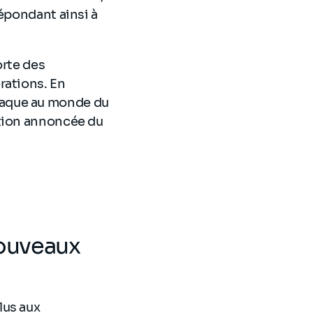
répondant ainsi à
orte des
rations. En
attaque au monde du
ation annoncée du
nouveaux
lus aux