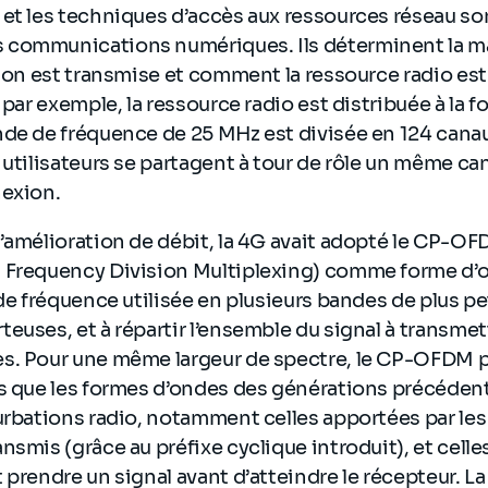
 et les techniques d’accès aux ressources réseau s
communications numériques. Ils déterminent la m
tion est transmise et comment la ressource radio est
 par exemple, la ressource radio est distribuée à la f
nde de fréquence de 25 MHz est divisée en 124 cana
 utilisateurs se partagent à tour de rôle un même ca
nexion.
d’amélioration de débit, la 4G avait adopté le CP-O
 Frequency Division Multiplexing) comme forme d’o
de fréquence utilisée en plusieurs bandes de plus pet
euses, et à répartir l’ensemble du signal à transme
s. Pour une même largeur de spectre, le CP-OFDM p
s que les formes d’ondes des générations précédent
urbations radio, notamment celles apportées par les
nsmis (grâce au préfixe cyclique introduit), et celle
 prendre un signal avant d’atteindre le récepteur. L