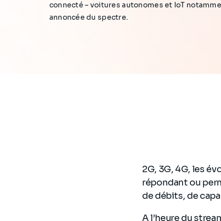
connecté – voitures autonomes et IoT notamment
annoncée du spectre.
2G, 3G, 4G, les é
répondant ou perm
de débits, de cap
A l’heure du strea