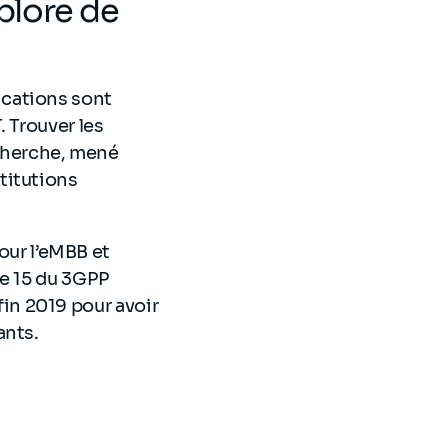
plore de
ications sont
 Trouver les
echerche, mené
titutions
pour l’eMBB et
se 15 du 3GPP
fin 2019 pour avoir
ants.