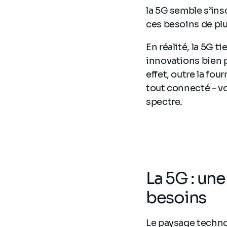
la 5G semble s’ins
ces besoins de pl
En réalité, la 5G t
innovations bien p
effet, outre la fou
tout connecté – v
spectre.
La 5G : un
besoins
Le paysage techno