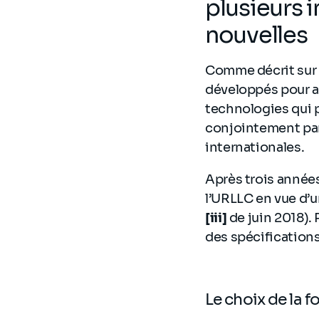
plusieurs 
nouvelles
Comme décrit sur 
développés pour at
technologies qui p
conjointement par
internationales.
Après trois années,
l’URLLC en vue d’u
[iii]
de juin 2018). 
des spécifications
Le choix de la 