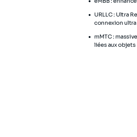
eMBB : enhanced
URLLC : Ultra R
connexion ultra 
mMTC : massive
liées aux objet