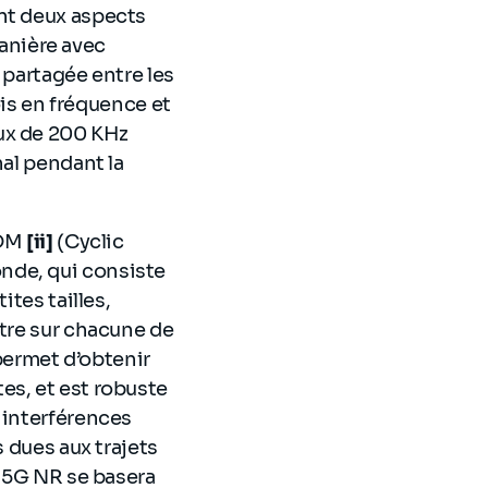
ont deux aspects
anière avec
 partagée entre les
ois en fréquence et
ux de 200 KHz
nal pendant la
FDM
[ii]
(Cyclic
nde, qui consiste
ites tailles,
ttre sur chacune de
ermet d’obtenir
es, et est robuste
 interférences
s dues aux trajets
a 5G NR se basera