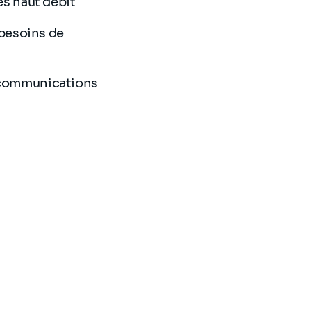
s haut débit
 besoins de
 communications