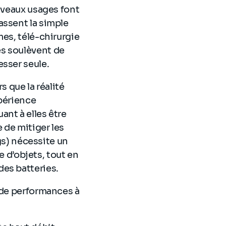
ouveaux usages font
assent la simple
mes, télé-chirurgie
es soulèvent de
esser seule.
s que la réalité
xpérience
nt à elles être
 de mitiger les
ngs) nécessite un
d’objets, tout en
es batteries.
 de performances à