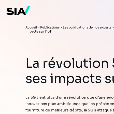
Aller
au
contenu
principal
Fil
Accueil
>
Publications
>
Les publications de nos experts
impacts sur l’IoT
d'Ariane
La révolution 5G et
ses impacts su
La 5G tient plus d’une révolution que d’une évo
innovations plus ambitieuses que les précéden
fourniture de meilleurs débits, la 5G s’attaque