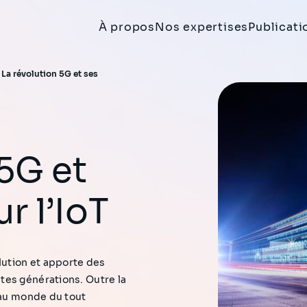
À propos
Nos expertises
Publicati
>
La révolution 5G et ses
r l’IoT
lution et apporte des
tes générations. Outre la
 au monde du tout