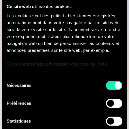
Envie d'en savoir plus ?
Ce site web utilise des cookies.
Les cookies sont des petits fichiers textes enregistrés
automatiquement dans votre navigateur par un site web
Prenez contact directement avec
lors de votre visite sur le site. Ils peuvent servir à rendre
votre expérience utilisateur plus efficace lors de votre
nos experts Cybersécurité & AI
navigation web ou bien de personnaliser les contenus et
Trust :
cybersecurity@sia-
annonces présentées sur le site web, par exemple.
partners.com
.
Si vous consentez à l’utilisation des cookies, nous
enregistrons votre consentement pour une durée de 6
mois, après laquelle nous vous demanderons de
Sélection
Contactez nous
consentir à cette utilisation à nouveau. Si vous ne
Nécessaires
du
souhaitez pas consentir à cette utilisation, le site
consentement
n’utilisera que les cookies nécessaires à son bon
Préférences
fonctionnement et ne personnalisera pas votre
expérience en tant que visiteur du site.
Statistiques
Contactez-nous pour
Vous pouvez accéder à la liste complète des cookies