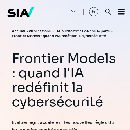
Aller
au
contenu
Fr
principal
Fil
Accueil
>
Publications
>
Les publications de nos experts
>
Frontier Models : quand l'IA redéfinit la cybersécurité
d'Ariane
Frontier Models
: quand l'IA
redéfinit la
cybersécurité
Evaluer, agir, accélérer : les nouvelles règles du